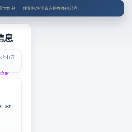
付宝大红包
领券啦,淘宝京东拼多多内部券!
信息
它的打开
立IP
a
sch