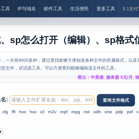
络工具
IP与域名
邮件工具
生活便民
更多工具
5.1支
式、sp怎么打开（编辑）、sp格式
，一共有8000多种，通过查找能够方便知道各种文件的所属格式，以及
类型文件，试试该工具。可以方便查到能够编辑该文件的工具。
雨云：中美港_服务器 5元/月_独
名:
cfg
fft
hxs
hxx
icl
m2v
mpf
mpg
nst
odh
one
pdp
psf
r