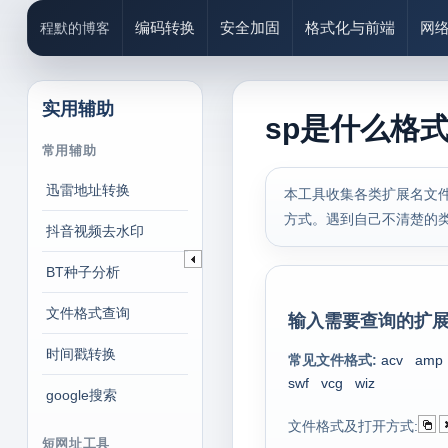
编码转换
安全加固
格式化与前端
网
程默的博客
实用辅助
sp是什么格
常用辅助
迅雷地址转换
本工具收集各类扩展名文件
方式。遇到自己不清楚的
抖音视频去水印
BT种子分析
文件格式查询
输入需要查询的扩展
时间戳转换
常见文件格式:
acv
amp
swf
vcg
wiz
google搜索
文件格式及打开方式:
短网址工具