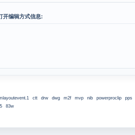
打开编辑方式信息:
layoutevent.1
ctt
drw
dwg
m2f
mvp
nib
powerproclip
pps
5
83w