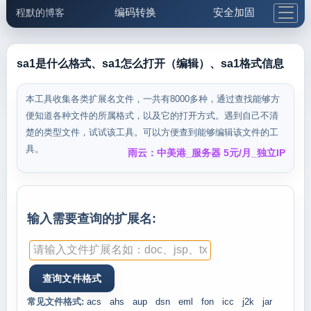
编码转换
安全加固
程默的博客
格式化与前端
网络工具
IP与域名
邮件工具
生活便民
更多工具
sa1是什么格式、sa1怎么打开（编辑）、sa1格式信息
5.1支付宝大红包
本工具收集各类扩展名文件，一共有8000多种，通过查找能够方
便知道各种文件的所属格式，以及它的打开方式。遇到自己不清
楚的类型文件，试试该工具。可以方便查到能够编辑该文件的工
具。
雨云：中美港_服务器 5元/月_独立IP
输入需要查询的扩展名:
常见文件格式:
acs
ahs
aup
dsn
eml
fon
icc
j2k
jar