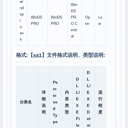
wi
Win
nd
DS
sp
WinDS
WinDS
PR
Op
Lo
r
PRO
PRO
O C
en
w
o.
entr
ex
al
e
格式:【
sa1
】文件格式说明、类型说明:
D
D
L
Pe
L
L/
rc
详
内
L/
E
流
ei
细
容
E
X
行
分类名
ve
说
类
X
E
程
d
明
型
E
D
度
Ty
Fi
et
pe
le
ai