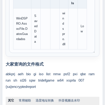
ls
wi
S
WinDSP
n
av
RO.Ass
d
ed
Lo
ocFile.D
s
D
w
atosGua
pr
at
rdados
o.
a
dll
大家查询的文件格式
abkprj
aeh
bio
gi
iso
list
nmw
psf2
pxi
qbe
ram
run
sh
sl26
spw
tridefgame
w64
xsprla
007
{sa}encryptedreport
其它
常用辅助
迅雷地址转换
抖音视频去水印