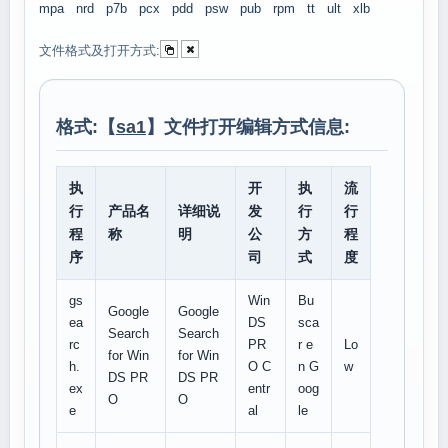
mpa
nrd
p7b
pcx
pdd
psw
pub
rpm
tt
ult
xlb
文件格式及打开方式:
格式:【
sa1
】文件打开编辑方式信息:
执
开
执
流
行
产品名
详细说
发
行
行
程
称
明
公
方
程
序
司
式
度
gs
Win
Bu
Google
Google
ea
DS
sca
Search
Search
rc
PR
r e
Lo
for Win
for Win
h.
O C
n G
w
DS PR
DS PR
ex
entr
oog
O
O
e
al
le