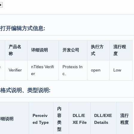
打开编辑方式信息:
产品名
执行方
流行程
详细说明
开发公司
称
式
度
e
nTitles Verifi
Protexis In
Verifier
open
Low
er
c.
格式说明、类型说明:
内
Perceiv
容
DLL/E
DLL/EXE
流行
详细说明
ed Type
类
XE File
Details
程度
型