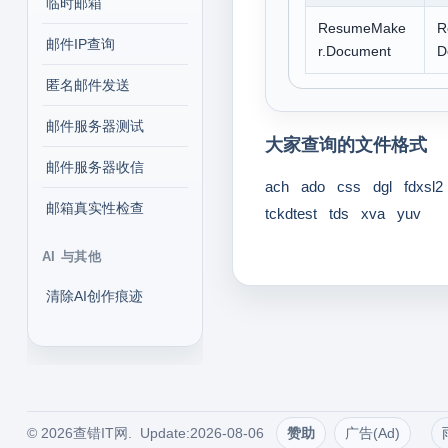
临时邮箱
ResumeMake
R
邮件IP查询
r.Document
D
匿名邮件发送
邮件服务器测试
大家查询的文件格式
邮件服务器收信
ach
ado
css
dgl
fdxsl2
邮箱真实性检查
tckdtest
tds
xva
yuv
AI 与其他
清除AI创作痕迹
© 2026查错IT网. Update:2026-08-06
赞助
广告(Ad)