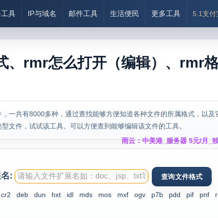
络工具
IP与域名
邮件工具
生活便民
更多工具
5.1支
式、rmr怎么打开（编辑）、rmr
，一共有8000多种，通过查找能够方便知道各种文件的所属格式，以及
类型文件，试试该工具。可以方便查到能够编辑该文件的工具。
雨云：中美港_服务器 5元/月_独
名:
cr2
deb
dun
hxt
idl
mds
mos
mxf
ogv
p7b
pdd
pif
pnf