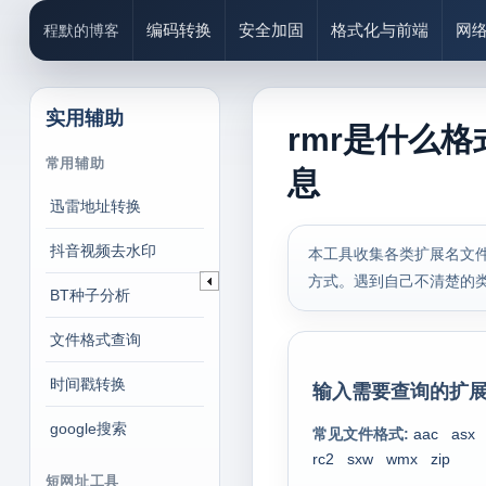
编码转换
安全加固
格式化与前端
网
程默的博客
实用辅助
rmr是什么格
常用辅助
息
迅雷地址转换
抖音视频去水印
本工具收集各类扩展名文件
方式。遇到自己不清楚的
BT种子分析
文件格式查询
时间戳转换
输入需要查询的扩展
google搜索
常见文件格式:
aac
asx
rc2
sxw
wmx
zip
短网址工具