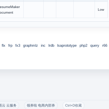
esumeMaker
Low
ocument
flx
frp
fx3
graphmlz
inc
lrdb
lsaprototype
php2
query
r66
雨云 云服务
领券啦 电商内部券
Ctrl+D收藏