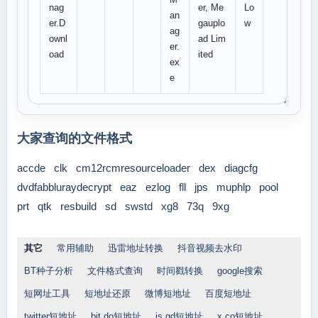
nag
er, Me
Lo
an
er.D
gauplo
w
ag
ownl
ad Lim
er.
oad
ited
ex
e
大家查询的文件格式
accde
clk
cm12rcmresourceloader
dex
diagcfg
dvdfabbluraydecrypt
eaz
ezlog
fll
jps
muphlp
pool
prt
qtk
resbuild
sd
swstd
xg8
73q
9xg
其它
常用辅助
迅雷地址转换
抖音视频去水印
BT种子分析
文件格式查询
时间戳转换
google搜索
短网址工具
短地址还原
微博短地址
百度短地址
twitter短地址
bit.do短地址
is.gd短地址
x.co短地址