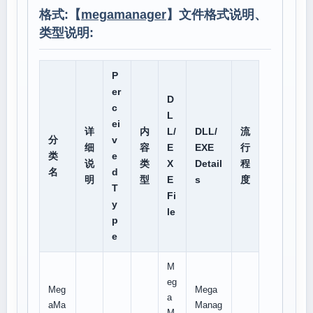
格式:【
megamanager
】文件格式说明、
类型说明:
P
er
D
c
L
ei
详
内
L/
DLL/
流
分
v
细
容
E
EXE
行
类
e
说
类
X
Detail
程
名
d
明
型
E
s
度
T
Fi
y
le
p
e
M
eg
Meg
Mega
a
aMa
Manag
M