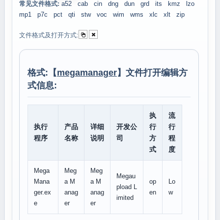
常见文件格式:
a52
cab
cin
dng
dun
grd
its
kmz
lzo
mp1
p7c
pct
qti
stw
voc
wim
wms
xlc
xlt
zip
文件格式及打开方式:
格式:【
megamanager
】文件打开编辑方
式信息:
执
流
执行
产品
详细
开发公
行
行
程序
名称
说明
司
方
程
式
度
Mega
Meg
Meg
Megau
Mana
a M
a M
op
Lo
pload L
ger.ex
anag
anag
en
w
imited
e
er
er