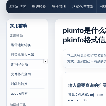
编码转换
安全加固
格式化与前端
网
程默的博客
实用辅助
pkinfo是
常用辅助
pkinfo格式
迅雷地址转换
抖音视频去水印
本工具收集各类扩展名文件
方式。遇到自己不清楚的
BT种子分析
文件格式查询
时间戳转换
输入需要查询的扩展
google搜索
常见文件格式:
arj
com
wsc
xz
8bf
短网址工具