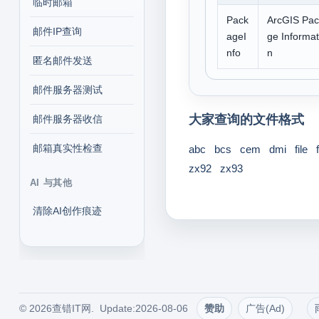
临时邮箱
Pack
ArcGIS Pa
邮件IP查询
ageI
ge Informat
nfo
n
匿名邮件发送
邮件服务器测试
大家查询的文件格式
邮件服务器收信
邮箱真实性检查
abc
bcs
cem
dmi
file
zx92
zx93
AI 与其他
清除AI创作痕迹
© 2026查错IT网. Update:2026-08-06
赞助
广告(Ad)