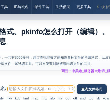
络工具
IP与域名
邮件工具
生活便民
更多工具
5.1支
什么格式、pkinfo怎么打开（编辑）、
信息
，一共有8000多种，通过查找能够方便知道各种文件的所属格式，以及
类型文件，试试该工具。可以方便查到能够编辑该文件的工具。
雨云：中美港_服务器 5元/月_独
名:
dv
hxv
kdc
kml
maq
miz
nfo
nrv
odl
otf
snd
tod
vb
vcw