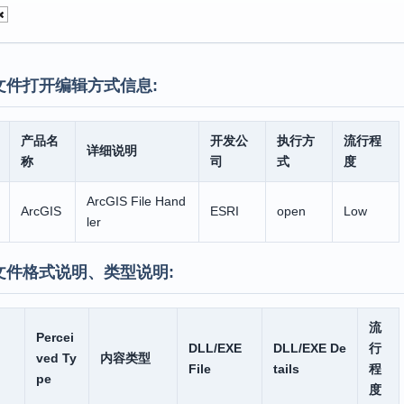
文件打开编辑方式信息:
产品名
开发公
执行方
流行程
详细说明
称
司
式
度
ArcGIS File Hand
ArcGIS
ESRI
open
Low
ler
文件格式说明、类型说明:
流
Percei
DLL/EXE
DLL/EXE De
行
ved Ty
内容类型
File
tails
程
pe
度