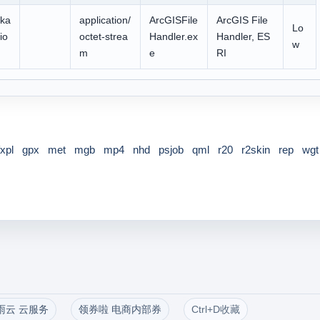
cka
application/
ArcGISFile
ArcGIS File
Lo
io
octet-strea
Handler.ex
Handler, ES
w
m
e
RI
fxpl
gpx
met
mgb
mp4
nhd
psjob
qml
r20
r2skin
rep
wgt
雨云 云服务
领券啦 电商内部券
Ctrl+D收藏