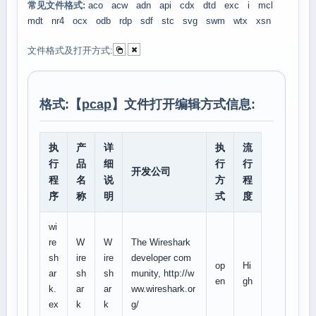
常见文件格式:
aco
acw
adn
api
cdx
dtd
exc
i
mcl
mdt
nr4
ocx
odb
rdp
sdf
stc
svg
swm
wtx
xsn
文件格式及打开方式:
格式:【
pcap
】文件打开编辑方式信息:
执
产
详
执
流
行
品
细
行
行
开发公司
程
名
说
方
程
序
称
明
式
度
wi
re
W
W
The Wireshark
sh
ire
ire
developer com
op
Hi
ar
sh
sh
munity, http://w
en
gh
k.
ar
ar
ww.wireshark.or
ex
k
k
g/