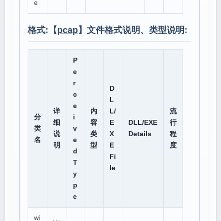
e
格式:【
pcap
】文件格式说明、类型说明:
P
e
r
D
c
L
e
详
内
L/
流
分
i
细
容
E
DLL/EXE
行
类
v
说
类
X
Details
程
名
e
明
型
E
度
d
Fi
T
le
y
p
e
wi