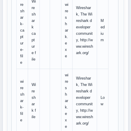
Wi
re
wi
re
Wireshar
sh
re
sh
k, The Wi
ar
s
ar
reshark d
M
k-
h
k
eveloper
ed
ca
ar
ca
communit
iu
pt
k.
pt
y, http://w
m
ur
e
ur
ww.wiresh
e-
x
e f
ark.org/
fil
e
ile
e
wi
Wireshar
wi
re
Wi
k, The Wi
re
s
re
reshark d
sh
h
sh
eveloper
Lo
ar
ar
ar
communit
w
k-
k.
k f
y, http://w
fil
e
ile
ww.wiresh
e
x
ark.org/
e