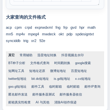
大家查询的文件格式
acp
cpm
crpd
exprwdxml
fng
frp
gvd
hpr
math
mn5
mp4v
mpeg4
mwdeck
okt
pdp
spdesigntxt
synciddb
trig
xr2
92e
其它
常用辅助
迅雷地址转换
抖音视频去水印
BT种子分析
文件格式查询
时间戳转换
google搜索
短网址工具
短地址还原
微博短地址
百度短地址
twitter短地址
bit.do短地址
is.gd短地址
x.co短地址
goo.gl短地址
邮件工具
临时邮箱
临时邮箱
邮件IP查询
匿名邮件发送
邮件服务器测试
邮件服务器收信
邮箱真实性检查
AI 与其他
清除AI创作痕迹