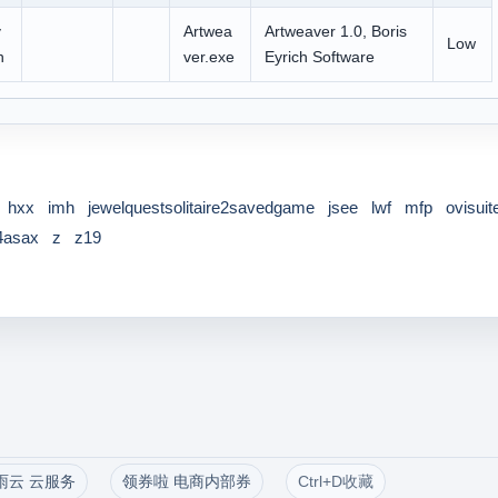
v
Artwea
Artweaver 1.0, Boris
Low
h
ver.exe
Eyrich Software
hxx
imh
jewelquestsolitaire2savedgame
jsee
lwf
mfp
ovisuit
4asax
z
z19
雨云 云服务
领券啦 电商内部券
Ctrl+D收藏