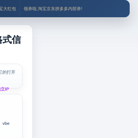
付宝大红包
领券啦,淘宝京东拼多多内部券!
格式信
它的打开
立IP
vbe