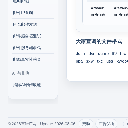
临时邮箱
Artweav
Artwea
邮件IP查询
erBrush
er Brus
匿名邮件发送
邮件服务器测试
大家查询的文件格式
邮件服务器收信
dotm
dsr
dump
ft9
htw
邮箱真实性检查
ppa
sxw
txc
uss
xweb
AI 与其他
清除AI创作痕迹
© 2026查错IT网. Update:2026-08-06
赞助
广告(Ad)