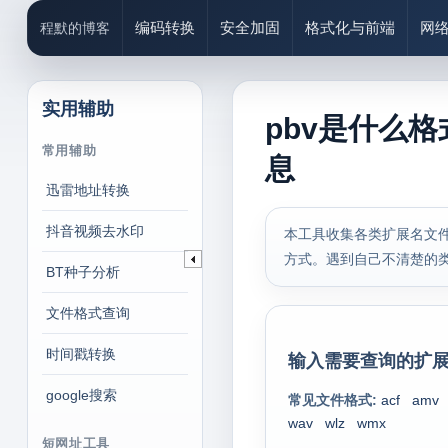
编码转换
安全加固
格式化与前端
网
程默的博客
实用辅助
pbv是什么格
常用辅助
息
迅雷地址转换
抖音视频去水印
本工具收集各类扩展名文件
方式。遇到自己不清楚的
BT种子分析
文件格式查询
时间戳转换
输入需要查询的扩展
google搜索
常见文件格式:
acf
amv
wav
wlz
wmx
短网址工具