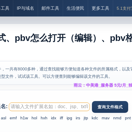
络工具
IP与域名
邮件工具
生活便民
更多工具
5.1支
式、pbv怎么打开（编辑）、pbv
，一共有8000多种，通过查找能够方便知道各种文件的所属格式，以及
类型文件，试试该工具。可以方便查到能够编辑该文件的工具。
雨云：中美港_服务器 5元/月_独
名:
asl
emf
h1w
hol
hxh
idx
iff
ipg
irs
jtp
kdc
mav
nmd
pnt