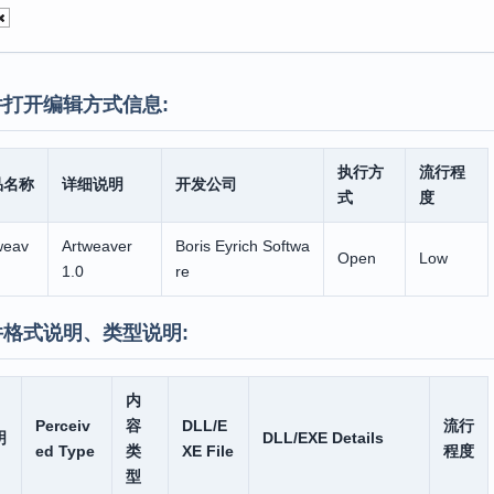
打开编辑方式信息:
执行方
流行程
品名称
详细说明
开发公司
式
度
weav
Artweaver
Boris Eyrich Softwa
Open
Low
1.0
re
件格式说明、类型说明:
内
Perceiv
容
DLL/E
流行
明
DLL/EXE Details
ed Type
类
XE File
程度
型