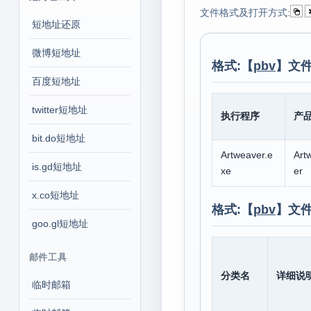
文件格式及打开方式:
短地址还原
微博短地址
格式:【
pbv
】文件
百度短地址
twitter短地址
执行程序
产
bit.do短地址
Artweaver.e
Art
is.gd短地址
xe
er
x.co短地址
格式:【
pbv
】文
goo.gl短地址
邮件工具
分类名
详细说
临时邮箱