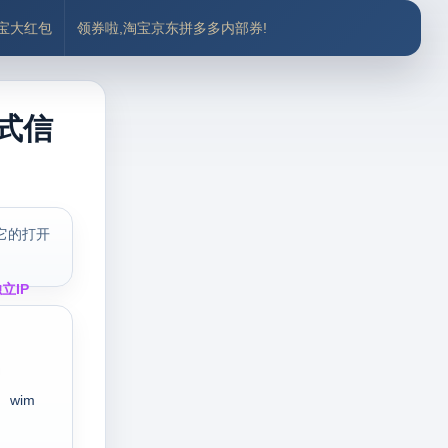
付宝大红包
领券啦,淘宝京东拼多多内部券!
格式信
它的打开
立IP
wim