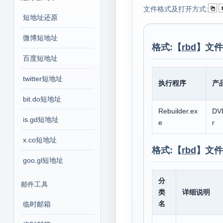
文件格式及打开方式:
短地址还原
微博短地址
格式:【
rbd
】文件
百度短地址
twitter短地址
执行程序
产
bit.do短地址
Rebuilder.ex
DV
is.gd短地址
e
r
x.co短地址
格式:【
rbd
】文件
goo.gl短地址
分
邮件工具
类
详细说明
名
临时邮箱