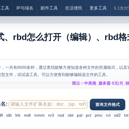
络工具
IP与域名
邮件工具
生活便民
更多工具
5.1支
式、rbd怎么打开（编辑）、rbd
，一共有8000多种，通过查找能够方便知道各种文件的所属格式，以及
类型文件，试试该工具。可以方便查到能够编辑该文件的工具。
雨云：中美港_服务器 5元/月_独
名:
dll
idb
lnk
mdt
mmm
nr3
nsd
obt
pal
pct
pmc
rct
sd2
txt