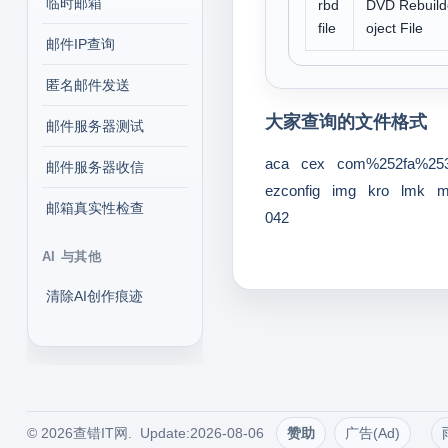
临时邮箱
rbd
DVD Rebuilde
file
oject File
邮件IP查询
匿名邮件发送
大家查询的文件格式
邮件服务器测试
aca
cex
com%252fa%253
邮件服务器收信
ezconfig
img
kro
lmk
邮箱真实性检查
042
AI 与其他
清除AI创作痕迹
© 2026查错IT网. Update:2026-08-06
赞助
广告(Ad)