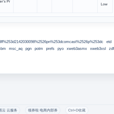
r's Pr
Low
ff%253d2142030098%2526pn%253dcomcast%2526p%253dc
etd
mbm
msc_aq
pgn
potm
prefs
pyo
xweb3asmx
xweb3xsl
zdf
雨云 云服务
领券啦 电商内部券
Ctrl+D收藏