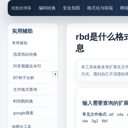
编码转换
安全加固
格式化与前端
网
程默的博客
实用辅助
rbd是什么格
常用辅助
息
迅雷地址转换
抖音视频去水印
本工具收集各类扩展名文件
方式。遇到自己不清楚的
BT种子分析
文件格式查询
时间戳转换
输入需要查询的扩展
google搜索
常见文件格式:
atf
cda
xlw
3g2
8bf
短网址工具