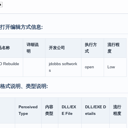
打开编辑方式信息:
详细说
执行方
流行程
品名称
开发公司
明
式
度
D Rebuilde
jdobbs softwork
open
Low
s
格式说明、类型说明:
Perceived
内容
DLL/EX
DLL/EXE D
流行
Type
类型
E File
etails
程度