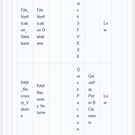
ui
File_
File
c
Verif
Verif
k
icati
icati
S
Lo
on_
on D
F
w
Data
atab
V.
base
ase
E
X
E
Q
ui
Qui
PAR
c
ckP
PAR
_Re
k
ar,
Rec
cove
P
Pet
Lo
over
ry_V
a
er B
w
y Vo
olum
r.
Cle
lume
e
e
men
x
ts
e