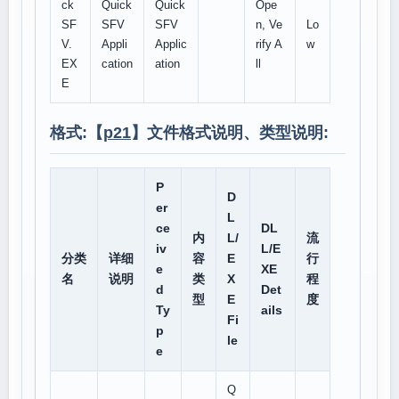
ck
Quick
Quick
Ope
SF
SFV
SFV
n, Ve
Lo
V.
Appli
Applic
rify A
w
EX
cation
ation
ll
E
格式:【
p21
】文件格式说明、类型说明:
P
D
er
L
ce
DL
内
L/
流
iv
L/E
分类
详细
容
E
行
e
XE
名
说明
类
X
程
d
Det
型
E
度
Ty
ails
Fi
p
le
e
Q