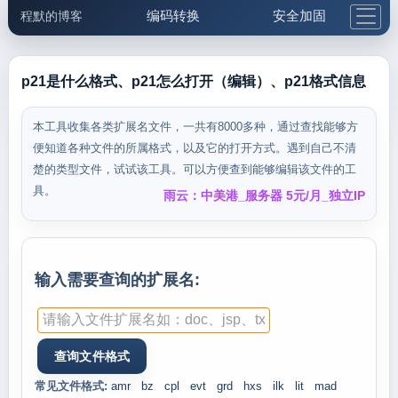
编码转换
安全加固
程默的博客
格式化与前端
网络工具
IP与域名
邮件工具
生活便民
更多工具
p21是什么格式、p21怎么打开（编辑）、p21格式信息
5.1支付宝大红包
本工具收集各类扩展名文件，一共有8000多种，通过查找能够方
便知道各种文件的所属格式，以及它的打开方式。遇到自己不清
楚的类型文件，试试该工具。可以方便查到能够编辑该文件的工
具。
雨云：中美港_服务器 5元/月_独立IP
输入需要查询的扩展名:
常见文件格式:
amr
bz
cpl
evt
grd
hxs
ilk
lit
mad