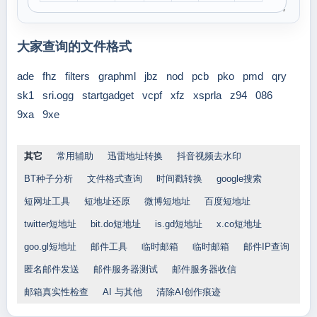
大家查询的文件格式
ade
fhz
filters
graphml
jbz
nod
pcb
pko
pmd
qry
sk1
sri.ogg
startgadget
vcpf
xfz
xsprla
z94
086
9xa
9xe
其它
常用辅助
迅雷地址转换
抖音视频去水印
BT种子分析
文件格式查询
时间戳转换
google搜索
短网址工具
短地址还原
微博短地址
百度短地址
twitter短地址
bit.do短地址
is.gd短地址
x.co短地址
goo.gl短地址
邮件工具
临时邮箱
临时邮箱
邮件IP查询
匿名邮件发送
邮件服务器测试
邮件服务器收信
邮箱真实性检查
AI 与其他
清除AI创作痕迹