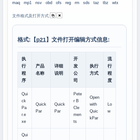
maq
mp1
nsv
obd
ofs
reg
rm
sds
taz
tbz
wtx
文件格式及打开方式:
格式:【
p21
】文件打开编辑方式信息:
执
开
流
行
产品
详细
发
执行
行
程
名称
说明
公
方式
程
序
司
度
Qui
Pete
Open
ck
r B
Quick
Quick
with
Lo
Pa
Cle
Par
Par
Quic
w
r.e
men
kPar
xe
ts
Qui