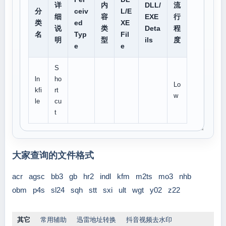
详
内
DLL/
流
分
ceiv
L/E
细
容
EXE
行
类
ed
XE
说
类
Deta
程
名
Typ
Fil
明
型
ils
度
e
e
S
ln
ho
Lo
kfi
rt
w
le
cu
t
大家查询的文件格式
acr
agsc
bb3
gb
hr2
indl
kfm
m2ts
mo3
nhb
obm
p4s
sl24
sqh
stt
sxi
ult
wgt
y02
z22
其它
常用辅助
迅雷地址转换
抖音视频去水印