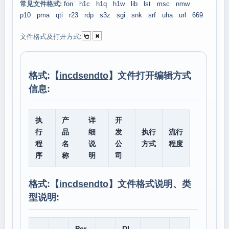
常见文件格式:
fon
h1c
h1q
h1w
lib
lst
msc
nmw
p10
pma
qti
r23
rdp
s3z
sgi
snk
srf
uha
url
669
文件格式及打开方式:
格式:【
incdsendto
】文件打开编辑方式
信息:
执
产
详
开
行
品
细
发
执行
流行
程
名
说
公
方式
程度
序
称
明
司
格式:【
incdsendto
】文件格式说明、类
型说明:
Per
DL