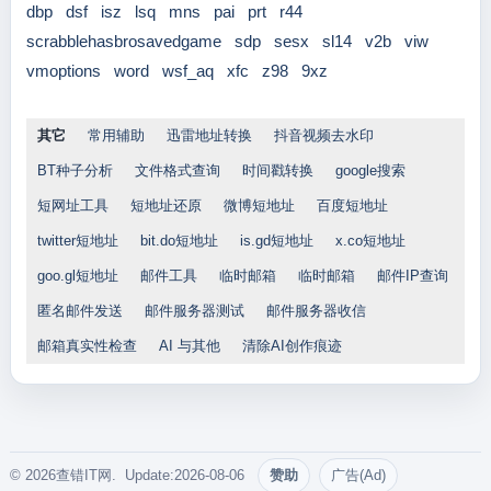
dbp
dsf
isz
lsq
mns
pai
prt
r44
scrabblehasbrosavedgame
sdp
sesx
sl14
v2b
viw
vmoptions
word
wsf_aq
xfc
z98
9xz
其它
常用辅助
迅雷地址转换
抖音视频去水印
BT种子分析
文件格式查询
时间戳转换
google搜索
短网址工具
短地址还原
微博短地址
百度短地址
twitter短地址
bit.do短地址
is.gd短地址
x.co短地址
goo.gl短地址
邮件工具
临时邮箱
临时邮箱
邮件IP查询
匿名邮件发送
邮件服务器测试
邮件服务器收信
邮箱真实性检查
AI 与其他
清除AI创作痕迹
© 2026查错IT网. Update:2026-08-06
赞助
广告(Ad)