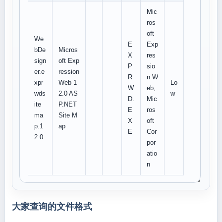
Mic
ros
oft
We
E
Exp
bDe
Micros
X
res
sign
oft Exp
P
sio
er.e
ression
R
n W
xpr
Web 1
Lo
W
eb,
wds
2.0 AS
w
D.
Mic
ite
P.NET
E
ros
ma
Site M
X
oft
p.1
ap
E
Cor
2.0
por
atio
n
大家查询的文件格式