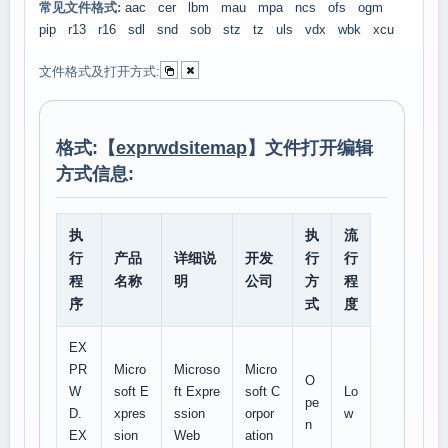
常见文件格式:
aac
cer
lbm
mau
mpa
ncs
ofs
ogm
pip
r13
r16
sdl
snd
sob
stz
tz
uls
vdx
wbk
xcu
文件格式及打开方式:
格式:【
exprwdsitemap
】文件打开编辑
方式信息:
执
执
流
行
产品
详细说
开发
行
行
程
名称
明
公司
方
程
序
式
度
EX
PR
Micro
Microso
Micro
O
W
soft E
ft Expre
soft C
Lo
pe
D.
xpres
ssion
orpor
w
n
EX
sion
Web
ation