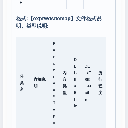
E
格式:【
exprwdsitemap
】文件格式说
明、类型说明:
P
e
r
D
c
L
DL
e
内
L/
L/E
流
分
i
详细说
容
E
XE
行
类
v
明
类
X
Det
程
名
e
型
E
ail
度
d
Fi
s
T
le
y
p
e