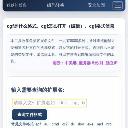
编码转换
安全加固
程默的博客
格式化与前端
网络工具
IP与域名
邮件工具
生活便民
更多工具
cgf是什么格式、cgf怎么打开（编辑）、cgf格式信息
5.1支付宝大红包
本工具收集各类扩展名文件，一共有8000多种，通过查找能够方
便知道各种文件的所属格式，以及它的打开方式。遇到自己不清
楚的类型文件，试试该工具。可以方便查到能够编辑该文件的工
具。
雨云：中美港_服务器 5元/月_独立IP
输入需要查询的扩展名:
常见文件格式:
acf
au
cmd
cr2
dll
dsv
exe
mcl
nrb