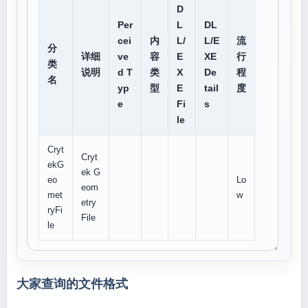
D
Per
L
DL
cei
内
L/
L/E
流
分
详细
ve
容
E
XE
行
类
说明
d T
类
X
De
程
名
yp
型
E
tail
度
e
Fi
s
le
Cryt
Cryt
ekG
ek G
eo
Lo
eom
met
w
etry
ryFi
File
le
大家查询的文件格式