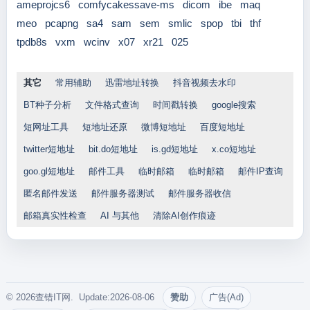
ameprojcs6
comfycakessave-ms
dicom
ibe
maq
meo
pcapng
sa4
sam
sem
smlic
spop
tbi
thf
tpdb8s
vxm
wcinv
x07
xr21
025
其它
常用辅助
迅雷地址转换
抖音视频去水印
BT种子分析
文件格式查询
时间戳转换
google搜索
短网址工具
短地址还原
微博短地址
百度短地址
twitter短地址
bit.do短地址
is.gd短地址
x.co短地址
goo.gl短地址
邮件工具
临时邮箱
临时邮箱
邮件IP查询
匿名邮件发送
邮件服务器测试
邮件服务器收信
邮箱真实性检查
AI 与其他
清除AI创作痕迹
© 2026查错IT网. Update:2026-08-06
赞助
广告(Ad)