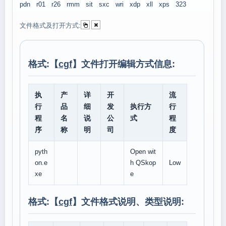
pdn
r01
r26
rmm
sit
sxc
wri
xdp
xll
xps
323
文件格式及打开方式:
格式:【
cgf
】文件打开编辑方式信息:
执
产
详
开
流
行
品
细
发
执行方
行
程
名
说
公
式
程
序
称
明
司
度
pyth
Open wit
on.e
h QSkop
Low
xe
e
格式:【
cgf
】文件格式说明、类型说明: