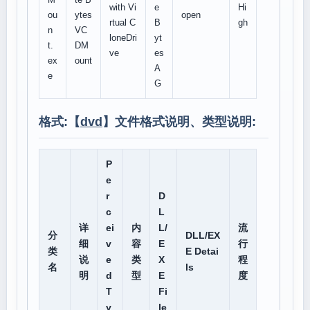
with Vi
e
Hi
ou
ytes
open
rtual C
B
gh
n
VC
loneDri
yt
t.
DM
ve
es
ex
ount
A
e
G
格式:【
dvd
】文件格式说明、类型说明:
P
e
r
D
c
L
详
ei
内
L/
流
分
DLL/EX
细
v
容
E
行
类
E Detai
说
e
类
X
程
名
ls
明
d
型
E
度
T
Fi
y
le