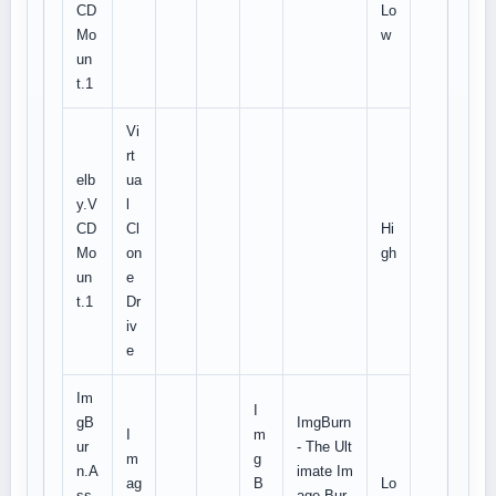
CD
Lo
Mo
w
un
t.1
Vi
rt
elb
ua
y.V
l
CD
Cl
Hi
Mo
on
gh
un
e
t.1
Dr
iv
e
Im
I
gB
ImgBurn
I
m
ur
- The Ult
m
g
n.A
imate Im
ag
B
Lo
ss
age Bur