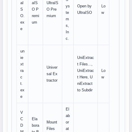
aI
aIS
UltraIS
ys
Open by
Lo
S
O P
O Pre
te
UltraISO
w
O.
remi
mium
m
ex
um
s,
e
In
c.
un
ie
UniExtrac
xt
t Files...,
Univer
ra
UniExtrac
Lo
sal Ex
c
t Here, U
w
tractor
t.
niExtract
ex
to Subdir
e
El
V
ab
C
Ela
Mount
or
D
bora
Files
at
M
te B