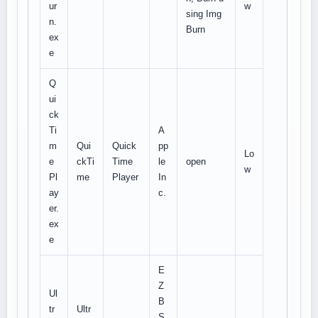
ur
w
sing Img
n.
Burn
ex
e
Q
ui
ck
Ti
A
m
Qui
Quick
pp
Lo
e
ckTi
Time
le
open
w
Pl
me
Player
In
ay
c.
er.
ex
e
E
Z
Ul
B
tr
Ultr
S