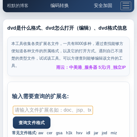
编码转换
安全加固
程默的博客
格式化与前端
网络工具
IP与域名
邮件工具
生活便民
更多工具
dvd是什么格式、dvd怎么打开（编辑）、dvd格式信息
5.1支付宝大红包
本工具收集各类扩展名文件，一共有8000多种，通过查找能够方
便知道各种文件的所属格式，以及它的打开方式。遇到自己不清
楚的类型文件，试试该工具。可以方便查到能够编辑该文件的工
具。
雨云：中美港_服务器 5元/月_独立IP
输入需要查询的扩展名:
常见文件格式:
aw
cer
gsa
h1k
hxv
idl
jar
jod
miz