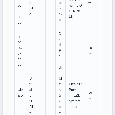
e
ur
w
oc
ner!, LIG
Fil
n.
Fil
HTNING
e
ex
e.d
UK!
e
vd
Q
qv
vo
od
d
pla
Lo
R
ye
w
e
r.d
s.
vd
dll
Ul
Ul
tr
tr
UltraISO
Ultr
aI
aI
Premiu
Lo
aIS
S
S
m, EZB
w
O
O
O.
System
Fil
ex
s, Inc.
e
e