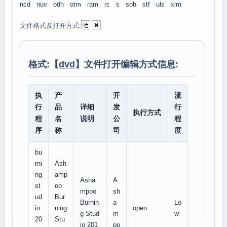
ncd
nuv
odh
otm
ram
rc
s
soh
stf
uls
xlm
文件格式及打开方式:
格式:【
dvd
】文件打开编辑方式信息:
执
产
开
流
行
品
详细
发
行
执行方式
程
名
说明
公
程
序
称
司
度
bu
rni
Ash
ng
amp
Asha
A
st
oo
mpoo
sh
ud
Bur
Burnin
a
Lo
io
ning
open
g Stud
m
w
20
Stu
io 201
po