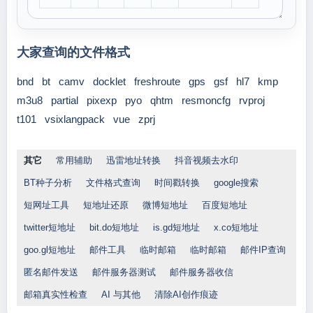
大家查询的文件格式
bnd
bt
camv
docklet
freshroute
gps
gsf
hl7
kmp
m3u8
partial
pixexp
pyo
qhtm
resmoncfg
rvproj
t101
vsixlangpack
vue
zprj
其它
常用辅助
迅雷地址转换
抖音视频去水印
BT种子分析
文件格式查询
时间戳转换
google搜索
短网址工具
短地址还原
微博短地址
百度短地址
twitter短地址
bit.do短地址
is.gd短地址
x.co短地址
goo.gl短地址
邮件工具
临时邮箱
临时邮箱
邮件IP查询
匿名邮件发送
邮件服务器测试
邮件服务器收信
邮箱真实性检查
AI 与其他
清除AI创作痕迹