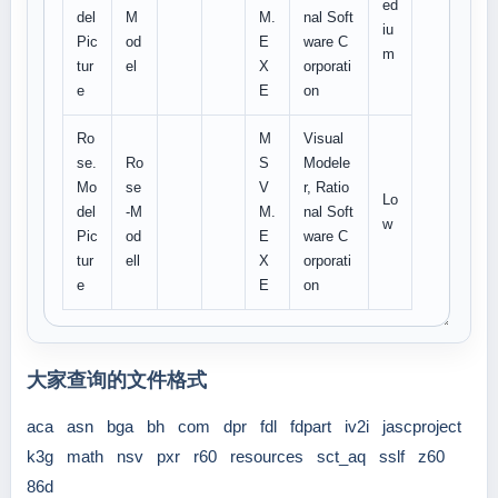
ed
del
M
M.
nal Soft
iu
Pic
od
E
ware C
m
tur
el
X
orporati
e
E
on
Ro
M
Visual
se.
Ro
S
Modele
Mo
se
V
r, Ratio
Lo
del
-M
M.
nal Soft
w
Pic
od
E
ware C
tur
ell
X
orporati
e
E
on
大家查询的文件格式
aca
asn
bga
bh
com
dpr
fdl
fdpart
iv2i
jascproject
k3g
math
nsv
pxr
r60
resources
sct_aq
sslf
z60
86d