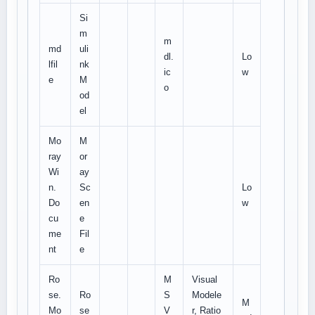
Si
m
m
md
uli
dl.
Lo
lfil
nk
ic
w
e
M
o
od
el
Mo
M
ray
or
Wi
ay
n.
Sc
Lo
Do
en
w
cu
e
me
Fil
nt
e
Ro
M
Visual
se.
Ro
S
Modele
M
Mo
se
V
r, Ratio