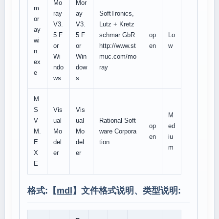
Mo
Mor
m
ray
ay
SoftTronics,
or
V3.
V3.
Lutz + Kretz
ay
5 F
5 F
schmar GbR
op
Lo
wi
or
or
http://www.st
en
w
n.
Wi
Win
muc.com/mo
ex
ndo
dow
ray
e
ws
s
M
S
Vis
Vis
M
V
ual
ual
Rational Soft
op
ed
M.
Mo
Mo
ware Corpora
en
iu
E
del
del
tion
m
X
er
er
E
格式:【
mdl
】文件格式说明、类型说明: