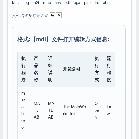
kmz
log
m2t
map
nrw
odt
ogx
pmr
trc
xbm
文件格式及打开方式:
格式:【
mdl
】文件打开编辑方式信息:
执
产
详
执
流
行
品
细
行
行
开发公司
程
名
说
方
程
序
称
明
式
度
m
atl
MA
MA
O
a
The MathWo
Lo
TL
TL
pe
b.
rks Inc.
w
AB
AB
n
ex
e