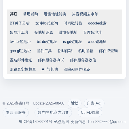
其它
常用辅助
迅雷地址转换
抖音视频去水印
BT种子分析
文件格式查询
时间戳转换
google搜索
短网址工具
短地址还原
微博短地址
百度短地址
twitter短地址
bit.do短地址
is.gd短地址
x.co短地址
goo.gl短地址
邮件工具
临时邮箱
临时邮箱
邮件IP查询
匿名邮件发送
邮件服务器测试
邮件服务器收信
邮箱真实性检查
AI 与其他
清除AI创作痕迹
© 2026查错IT网. Update:2026-08-06
赞助
广告(Ad)
雨云 云服务
领券啦 电商内部券
Ctrl+D收藏
粤ICP备13083991号
站点地图
更新信息
To：
8292669@qq.com