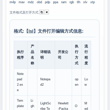
m4p
mav
mdz
obd
pdp
ppa
ram
rgb
tlh
xlv
xtp
文件格式及打开方式:
格式:【
lsl
】文件打开编辑方式信息:
产
执
流
执行
品
详细说
开发公
行
行
程序
名
明
司
方
程
称
式
度
Note
pad
Notepa
op
Lo
2.ex
d2
en
w
e
Tem
Li
LightSc
Hewlett
M
plate
gh
O
ribe Te
-Packa
ed