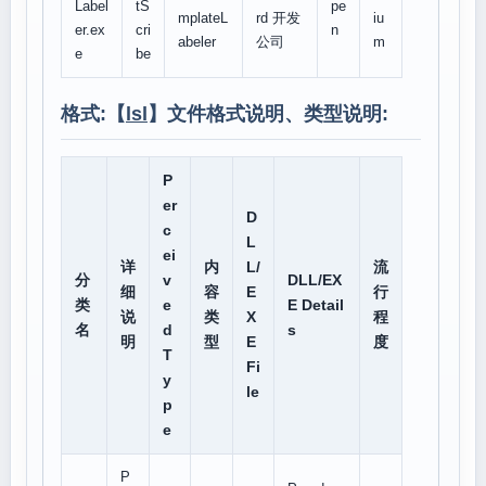
Label
tS
pe
mplateL
rd 开发
iu
er.ex
cri
n
abeler
公司
m
e
be
格式:【
lsl
】文件格式说明、类型说明:
P
er
D
c
L
ei
详
内
L/
流
分
v
DLL/EX
细
容
E
行
类
e
E Detail
说
类
X
程
名
d
s
明
型
E
度
T
Fi
y
le
p
e
P