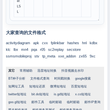
er.
LS
L
大家查询的文件格式
activitydiagram
apk
cvx
fplinkbar
hashes
hnl
kdbx
klc
lbx
mn4
pqa
r05
sc2replay
secstore
ssmsmobileproj
stv
tp_meta
xxe_addon
zx65
9xc
其它
常用辅助
迅雷地址转换
抖音视频去水印
BT种子分析
文件格式查询
时间戳转换
google搜索
短网址工具
短地址还原
微博短地址
百度短地址
twitter短地址
bit.do短地址
is.gd短地址
x.co短地址
goo.gl短地址
邮件工具
临时邮箱
临时邮箱
邮件IP查询
匿名邮件发送
邮件服务器测试
邮件服务器收信