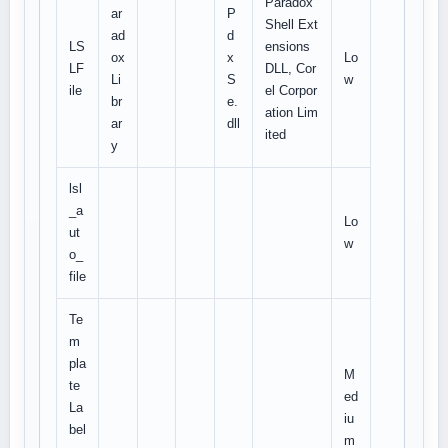
Paradox
ar
P
Shell Ext
ad
d
LS
ensions
ox
x
Lo
LF
DLL, Cor
Li
S
w
ile
el Corpor
br
e.
ation Lim
ar
dll
ited
y
lsl
_a
Lo
ut
w
o_
file
Te
m
pla
M
te
ed
La
iu
bel
m