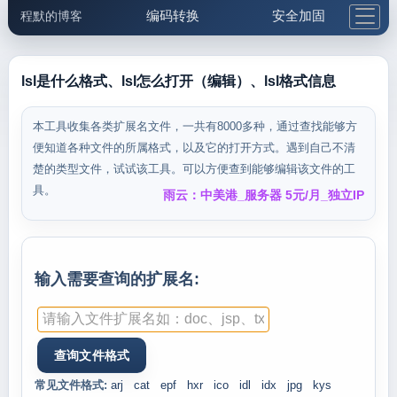
编码转换
安全加固
程默的博客
格式化与前端
网络工具
IP与域名
邮件工具
生活便民
更多工具
lsl是什么格式、lsl怎么打开（编辑）、lsl格式信息
5.1支付宝大红包
本工具收集各类扩展名文件，一共有8000多种，通过查找能够方
便知道各种文件的所属格式，以及它的打开方式。遇到自己不清
楚的类型文件，试试该工具。可以方便查到能够编辑该文件的工
具。
雨云：中美港_服务器 5元/月_独立IP
输入需要查询的扩展名:
常见文件格式:
arj
cat
epf
hxr
ico
idl
idx
jpg
kys