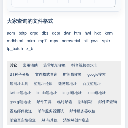
大家查询的文件格式
aom
bdtp
crpd
dbs
dcpr
dwr
htm
hwl
hxx
knm
mdbhtml
miro
mp7
mpv
neroserial
nil
pws
spkr
tp_batch
x_b
其它
常用辅助
迅雷地址转换
抖音视频去水印
BT种子分析
文件格式查询
时间戳转换
google搜索
短网址工具
短地址还原
微博短地址
百度短地址
twitter短地址
bit.do短地址
is.gd短地址
x.co短地址
goo.gl短地址
邮件工具
临时邮箱
临时邮箱
邮件IP查询
匿名邮件发送
邮件服务器测试
邮件服务器收信
邮箱真实性检查
AI 与其他
清除AI创作痕迹