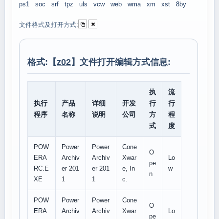
ps1
soc
srf
tpz
uls
vcw
web
wma
xm
xst
8by
文件格式及打开方式:
格式:【
z02
】文件打开编辑方式信息:
执
流
执行
产品
详细
开发
行
行
程序
名称
说明
公司
方
程
式
度
POW
Power
Power
Cone
O
ERA
Archiv
Archiv
Xwar
Lo
pe
RC.E
er 201
er 201
e, In
w
n
XE
1
1
c.
POW
Power
Power
Cone
O
ERA
Archiv
Archiv
Xwar
Lo
pe