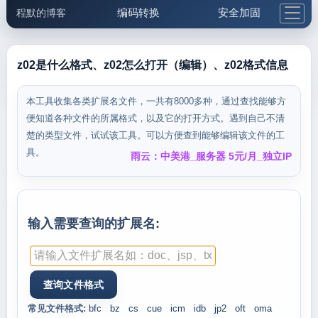
编码转换
安全加固
程默的博客
格式化与前端
网络工具
IP与域名
邮件工具
生活便民
更多工具
z02是什么格式、z02怎么打开（编辑）、z02格式信息
5.1支付宝大红包
本工具收集各类扩展名文件，一共有8000多种，通过查找能够方
便知道各种文件的所属格式，以及它的打开方式。遇到自己不清
楚的类型文件，试试该工具。可以方便查到能够编辑该文件的工
具。
雨云：中美港_服务器 5元/月_独立IP
输入需要查询的扩展名:
常见文件格式:
bfc
bz
cs
cue
icm
idb
jp2
oft
oma