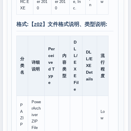
RC.E
er 201
er 201
e, In
w
n
XE
0
0
c.
格式:【
z02
】文件格式说明、类型说明:
D
Per
L
DL
cei
内
L/
流
分
L/E
详细
ve
容
E
行
类
XE
说明
d T
类
X
程
名
Det
yp
型
E
度
ails
e
Fil
e
Powe
P
rArch
A
Lo
iver
ZI
w
ZIP
P
File