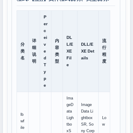
P
er
c
ei
DL
详
内
流
分
v
L/E
DLL/E
细
容
行
类
e
XE
XE Det
说
类
程
名
d
Fil
ails
明
型
度
T
e
y
p
e
Ima
geD
Image
ata
Data Li
lb
Ligh
ghtbox
Lo
wf
tbo
SR, So
w
ile
xS
ny Corp