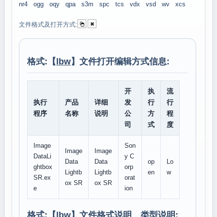
nr4
ogg
oqy
qpa
s3m
spc
tcs
vdx
vsd
wv
xcs
文件格式及打开方式:
格式:【
lbw
】文件打开编辑方式信息:
开
执
流
执行
产品
详细
发
行
行
程序
名称
说明
公
方
程
司
式
度
Image
Son
Image
Image
DataLi
y C
Data
Data
op
Lo
ghtbox
orp
Lightb
Lightb
en
w
SR.ex
orat
ox SR
ox SR
e
ion
格式:【
lbw
】文件格式说明、类型说明: