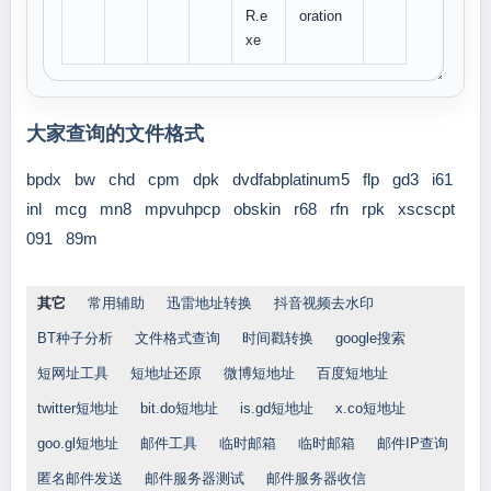
R.e
oration
xe
大家查询的文件格式
bpdx
bw
chd
cpm
dpk
dvdfabplatinum5
flp
gd3
i61
inl
mcg
mn8
mpvuhpcp
obskin
r68
rfn
rpk
xscscpt
091
89m
其它
常用辅助
迅雷地址转换
抖音视频去水印
BT种子分析
文件格式查询
时间戳转换
google搜索
短网址工具
短地址还原
微博短地址
百度短地址
twitter短地址
bit.do短地址
is.gd短地址
x.co短地址
goo.gl短地址
邮件工具
临时邮箱
临时邮箱
邮件IP查询
匿名邮件发送
邮件服务器测试
邮件服务器收信