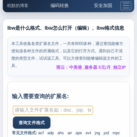
编码转换
安全加固
程默的博客
格式化与前端
网络工具
IP与域名
邮件工具
生活便民
更多工具
lbw是什么格式、lbw怎么打开（编辑）、lbw格式信息
5.1支付宝大红包
本工具收集各类扩展名文件，一共有8000多种，通过查找能够方
便知道各种文件的所属格式，以及它的打开方式。遇到自己不清
楚的类型文件，试试该工具。可以方便查到能够编辑该文件的工
具。
雨云：中美港_服务器 5元/月_独立IP
输入需要查询的扩展名:
常见文件格式:
acf
adp
ahs
air
ape
evt
jng
jod
mpc