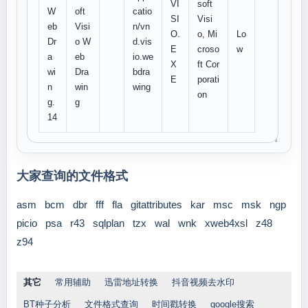
VI
soft
W
oft
catio
SI
Visi
eb
Visi
n/vn
O.
o, Mi
Lo
Dr
o W
d.vis
E
croso
w
a
eb
io.we
X
ft Cor
wi
Dra
bdra
E
porati
n
win
wing
on
g.
g
14
大家查询的文件格式
asm
bcm
dbr
fff
fla
gitattributes
kar
msc
msk
ngp
picio
psa
r43
sqlplan
tzx
wal
wnk
xweb4xsl
z48
z94
其它
常用辅助
迅雷地址转换
抖音视频去水印
BT种子分析
文件格式查询
时间戳转换
google搜索