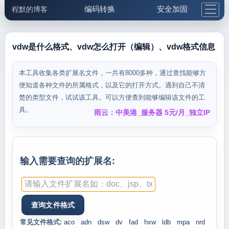
编码转换
安全加固
程默的博客
格式化与前端
网络工具
IP与域名
邮件工具
生活便民
更多工具
vdw是什么格式、vdw怎么打开（编辑）、vdw格式信息
5.1支付宝大红包
本工具收集各类扩展名文件，一共有8000多种，通过查找能够方
便知道各种文件的所属格式，以及它的打开方式。遇到自己不清
楚的类型文件，试试该工具。可以方便查到能够编辑该文件的工
具。
雨云：中美港_服务器 5元/月_独立IP
输入需要查询的扩展名:
常见文件格式:
aco
adn
dsw
dv
fad
hxw
ldb
mpa
nrd