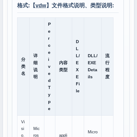
格式:【
vdw
】文件格式说明、类型说明:
P
e
r
D
c
L
e
详
L/
DLL/
流
分
i
细
内容
E
EXE
行
类
v
说
类型
X
Deta
程
名
e
明
E
ils
度
d
Fi
T
le
y
p
e
Vi
si
Mic
Micro
o.
ros
appli