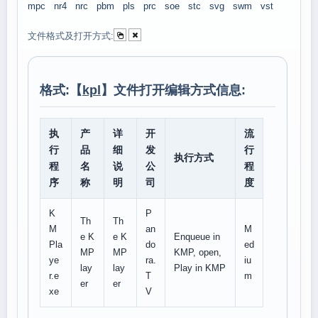
mpc
nr4
nrc
pbm
pls
prc
soe
stc
svg
swm
vst
文件格式及打开方式:
格式:【
kpl
】文件打开编辑方式信息:
执
产
详
开
流
行
品
细
发
行
执行方式
程
名
说
公
程
序
称
明
司
度
K
P
Th
Th
M
an
M
e K
e K
Enqueue in
Pla
do
ed
MP
MP
KMP, open,
ye
ra.
iu
lay
lay
Play in KMP
r.e
T
m
er
er
xe
V