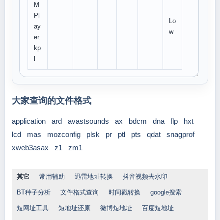
M
Pl
Lo
ay
w
er.
kp
l
大家查询的文件格式
application
ard
avastsounds
ax
bdcm
dna
flp
hxt
lcd
mas
mozconfig
plsk
pr
ptl
pts
qdat
snagprof
xweb3asax
z1
zm1
其它
常用辅助
迅雷地址转换
抖音视频去水印
BT种子分析
文件格式查询
时间戳转换
google搜索
短网址工具
短地址还原
微博短地址
百度短地址