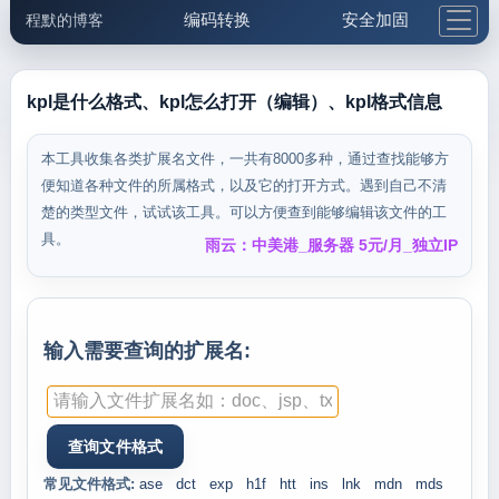
编码转换
安全加固
程默的博客
格式化与前端
网络工具
IP与域名
邮件工具
生活便民
更多工具
kpl是什么格式、kpl怎么打开（编辑）、kpl格式信息
5.1支付宝大红包
本工具收集各类扩展名文件，一共有8000多种，通过查找能够方
便知道各种文件的所属格式，以及它的打开方式。遇到自己不清
楚的类型文件，试试该工具。可以方便查到能够编辑该文件的工
具。
雨云：中美港_服务器 5元/月_独立IP
输入需要查询的扩展名:
常见文件格式:
ase
dct
exp
h1f
htt
ins
lnk
mdn
mds