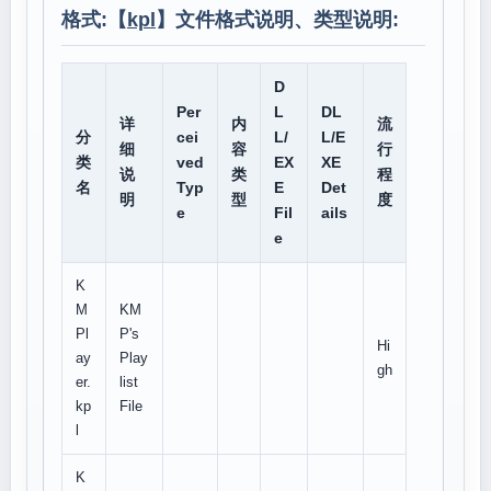
格式:【
kpl
】文件格式说明、类型说明:
D
Per
L
DL
详
内
流
分
cei
L/
L/E
细
容
行
类
ved
EX
XE
说
类
程
名
Typ
E
Det
明
型
度
e
Fil
ails
e
K
M
KM
Pl
P's
Hi
ay
Play
gh
er.
list
kp
File
l
K