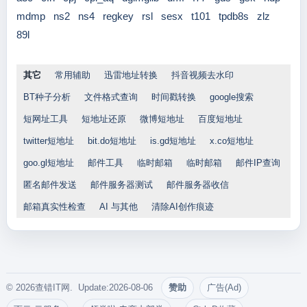
mdmp
ns2
ns4
regkey
rsl
sesx
t101
tpdb8s
zlz
89l
其它
常用辅助
迅雷地址转换
抖音视频去水印
BT种子分析
文件格式查询
时间戳转换
google搜索
短网址工具
短地址还原
微博短地址
百度短地址
twitter短地址
bit.do短地址
is.gd短地址
x.co短地址
goo.gl短地址
邮件工具
临时邮箱
临时邮箱
邮件IP查询
匿名邮件发送
邮件服务器测试
邮件服务器收信
邮箱真实性检查
AI 与其他
清除AI创作痕迹
© 2026查错IT网. Update:2026-08-06
赞助
广告(Ad)