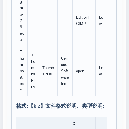
gi
m
p-
Edit with
Lo
2.
GIMP
w
6.
ex
e
T
T
hu
Ceri
hu
m
ous
m
Thumb
Lo
bs
Soft
open
bs
sPlus
w
9.
ware
Pl
ex
Inc.
us
e
格式:【
kiz
】文件格式说明、类型说明:
D