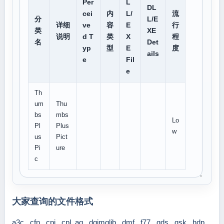
Per
L
DL
cei
内
L/
流
分
L/E
详细
ve
容
E
行
类
XE
说明
d T
类
X
程
名
Det
yp
型
E
度
ails
e
Fil
e
Th
um
Thu
bs
mbs
Lo
Pl
Plus
w
us
Pict
Pi
ure
c
大家查询的文件格式
a3c
cfn
cpj
cpl_aq
dgimglib
dmf
f77
gds
gsk
hdp