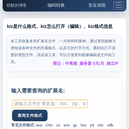
编码转换
安全加固
程默的博客
格式化与前端
网络工具
IP与域名
邮件工具
生活便民
更多工具
kiz是什么格式、kiz怎么打开（编辑）、kiz格式信息
5.1支付宝大红包
本工具收集各类扩展名文件，一共有8000多种，通过查找能够方
便知道各种文件的所属格式，以及它的打开方式。遇到自己不清
楚的类型文件，试试该工具。可以方便查到能够编辑该文件的工
具。
雨云：中美港_服务器 5元/月_独立IP
输入需要查询的扩展名:
常见文件格式:
ava
chm
cs
exe
gz
hxx
jnt
miz
odb