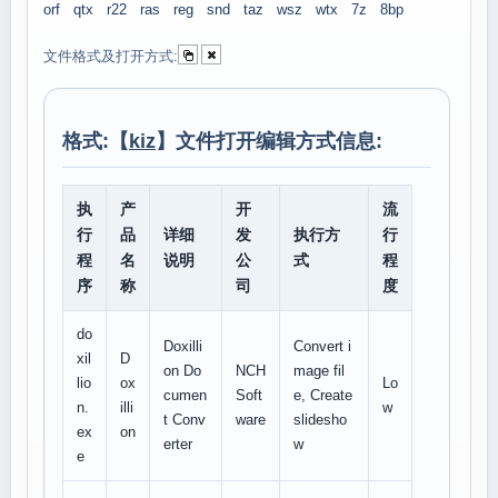
orf
qtx
r22
ras
reg
snd
taz
wsz
wtx
7z
8bp
文件格式及打开方式:
格式:【
kiz
】文件打开编辑方式信息:
执
产
开
流
行
品
详细
发
执行方
行
程
名
说明
公
式
程
序
称
司
度
do
Doxilli
Convert i
xil
D
on Do
NCH
mage fil
lio
ox
Lo
cumen
Soft
e, Create
n.
illi
w
t Conv
ware
slidesho
ex
on
erter
w
e