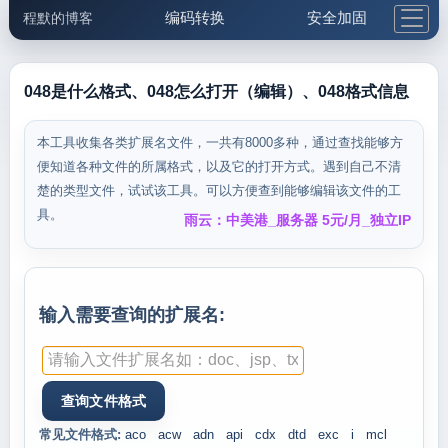
编码转换
安全加固
程默的博客
格式化与前端
网络工具
IP与域名
邮件工具
生活便民
更多工具
048是什么格式、048怎么打开（编辑）、048格式信息
5.1支付宝大红包
本工具收集各类扩展名文件，一共有8000多种，通过查找能够方
便知道各种文件的所属格式，以及它的打开方式。遇到自己不清
楚的类型文件，试试该工具。可以方便查到能够编辑该文件的工
具。
雨云：中美港_服务器 5元/月_独立IP
输入需要查询的扩展名:
常见文件格式:
aco
acw
adn
api
cdx
dtd
exc
i
mcl