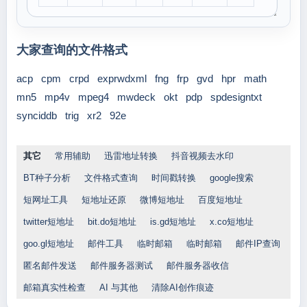
大家查询的文件格式
acp
cpm
crpd
exprwdxml
fng
frp
gvd
hpr
math
mn5
mp4v
mpeg4
mwdeck
okt
pdp
spdesigntxt
synciddb
trig
xr2
92e
其它
常用辅助
迅雷地址转换
抖音视频去水印
BT种子分析
文件格式查询
时间戳转换
google搜索
短网址工具
短地址还原
微博短地址
百度短地址
twitter短地址
bit.do短地址
is.gd短地址
x.co短地址
goo.gl短地址
邮件工具
临时邮箱
临时邮箱
邮件IP查询
匿名邮件发送
邮件服务器测试
邮件服务器收信
邮箱真实性检查
AI 与其他
清除AI创作痕迹