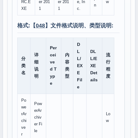
RC.E
er 201
er 201
e, In
w
n
XE
1
1
c.
格式:【
048
】文件格式说明、类型说明:
D
Per
L
DL
详
cei
内
流
分
L/
L/E
细
ve
容
行
类
EX
XE
说
d T
类
程
名
E
Det
明
yp
型
度
Fil
ails
e
e
Po
Pow
we
erAr
rAr
Lo
chiv
chi
w
er Fi
ve
le
r