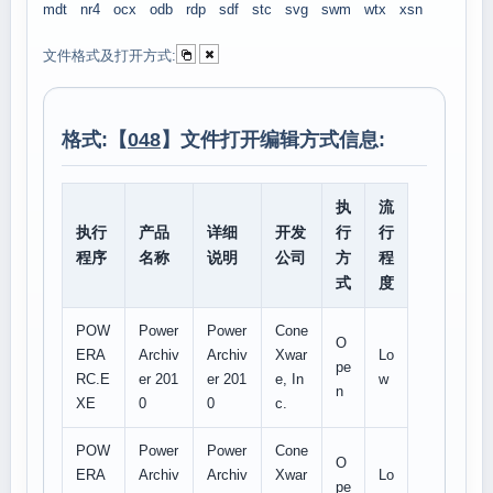
mdt
nr4
ocx
odb
rdp
sdf
stc
svg
swm
wtx
xsn
文件格式及打开方式:
格式:【
048
】文件打开编辑方式信息:
执
流
执行
产品
详细
开发
行
行
程序
名称
说明
公司
方
程
式
度
POW
Power
Power
Cone
O
ERA
Archiv
Archiv
Xwar
Lo
pe
RC.E
er 201
er 201
e, In
w
n
XE
0
0
c.
POW
Power
Power
Cone
O
ERA
Archiv
Archiv
Xwar
Lo
pe