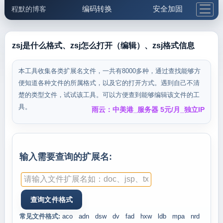
编码转换
安全加固
程默的博客
格式化与前端
网络工具
IP与域名
邮件工具
生活便民
更多工具
zsj是什么格式、zsj怎么打开（编辑）、zsj格式信息
5.1支付宝大红包
本工具收集各类扩展名文件，一共有8000多种，通过查找能够方
便知道各种文件的所属格式，以及它的打开方式。遇到自己不清
楚的类型文件，试试该工具。可以方便查到能够编辑该文件的工
具。
雨云：中美港_服务器 5元/月_独立IP
输入需要查询的扩展名:
常见文件格式:
aco
adn
dsw
dv
fad
hxw
ldb
mpa
nrd