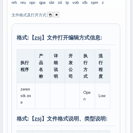
nrh
nru
opc
qpa
sbr
sit
tp
vob
xlb
xpm
z
文件格式及打开方式:
格式:【
zsj
】文件打开编辑方式信息:
产
详
开
执
流
执行
品
细
发
行
行
程序
名
说
公
方
程
称
明
司
式
度
zeren
Ope
stk.ex
Low
n
e
格式:【
zsj
】文件格式说明、类型说明: