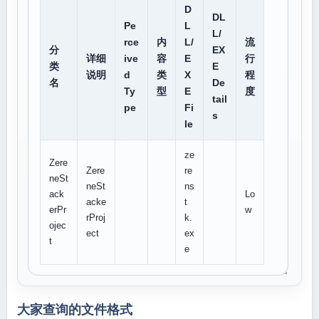
D
DL
Pe
L
L/
rce
内
L/
流
分
EX
详细
ive
容
E
行
类
E
说明
d
类
X
程
名
De
Ty
型
E
度
tail
pe
Fi
s
le
ze
Zere
Zere
re
neSt
neSt
ns
ack
Lo
acke
t
erPr
w
rProj
k.
ojec
ect
ex
t
e
大家查询的文件格式