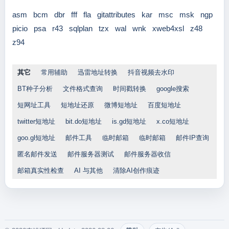
asm
bcm
dbr
fff
fla
gitattributes
kar
msc
msk
ngp
picio
psa
r43
sqlplan
tzx
wal
wnk
xweb4xsl
z48
z94
其它
常用辅助
迅雷地址转换
抖音视频去水印
BT种子分析
文件格式查询
时间戳转换
google搜索
短网址工具
短地址还原
微博短地址
百度短地址
twitter短地址
bit.do短地址
is.gd短地址
x.co短地址
goo.gl短地址
邮件工具
临时邮箱
临时邮箱
邮件IP查询
匿名邮件发送
邮件服务器测试
邮件服务器收信
邮箱真实性检查
AI 与其他
清除AI创作痕迹