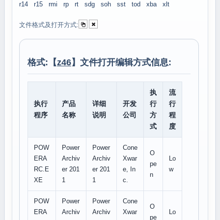
r14
r15
rmi
rp
rt
sdg
soh
sst
tod
xba
xlt
文件格式及打开方式:
格式:【
z46
】文件打开编辑方式信息:
执
流
执行
产品
详细
开发
行
行
程序
名称
说明
公司
方
程
式
度
POW
Power
Power
Cone
O
ERA
Archiv
Archiv
Xwar
Lo
pe
RC.E
er 201
er 201
e, In
w
n
XE
1
1
c.
POW
Power
Power
Cone
O
ERA
Archiv
Archiv
Xwar
Lo
pe