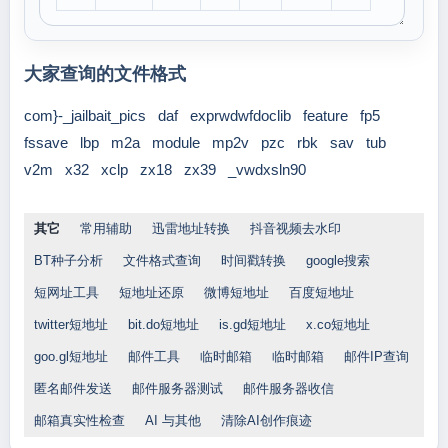
大家查询的文件格式
com}-_jailbait_pics
daf
exprwdwfdoclib
feature
fp5
fssave
lbp
m2a
module
mp2v
pzc
rbk
sav
tub
v2m
x32
xclp
zx18
zx39
_vwdxsln90
其它
常用辅助
迅雷地址转换
抖音视频去水印
BT种子分析
文件格式查询
时间戳转换
google搜索
短网址工具
短地址还原
微博短地址
百度短地址
twitter短地址
bit.do短地址
is.gd短地址
x.co短地址
goo.gl短地址
邮件工具
临时邮箱
临时邮箱
邮件IP查询
匿名邮件发送
邮件服务器测试
邮件服务器收信
邮箱真实性检查
AI 与其他
清除AI创作痕迹