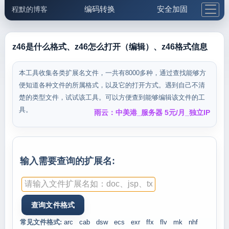
编码转换
安全加固
程默的博客
格式化与前端
网络工具
IP与域名
邮件工具
生活便民
更多工具
z46是什么格式、z46怎么打开（编辑）、z46格式信息
5.1支付宝大红包
本工具收集各类扩展名文件，一共有8000多种，通过查找能够方
便知道各种文件的所属格式，以及它的打开方式。遇到自己不清
楚的类型文件，试试该工具。可以方便查到能够编辑该文件的工
具。
雨云：中美港_服务器 5元/月_独立IP
输入需要查询的扩展名:
常见文件格式:
arc
cab
dsw
ecs
exr
ffx
flv
mk
nhf