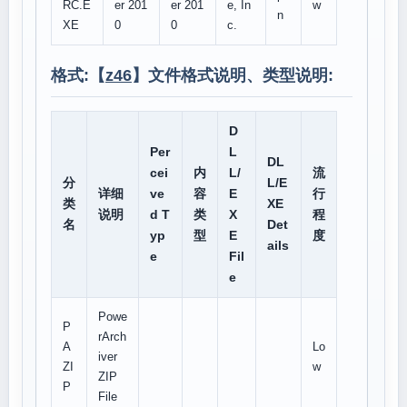
RC.E
er 201
er 201
e, In
w
n
XE
0
0
c.
格式:【
z46
】文件格式说明、类型说明:
D
Per
L
DL
cei
内
L/
流
分
L/E
详细
ve
容
E
行
类
XE
说明
d T
类
X
程
名
Det
yp
型
E
度
ails
e
Fil
e
Powe
P
rArch
A
Lo
iver
ZI
w
ZIP
P
File