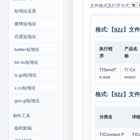
文件格式及打开方式:
短地址还原
微博短地址
格式:【
92z
】文件
百度短地址
执行程
产品名
twitter短地址
序
称
bit.do短地址
TISendT
TI Co
is.gd短地址
o.exe
nnect
x.co短地址
格式:【
92z
】文件
goo.gl短地址
邮件工具
分类名
详
临时邮箱
TIConnect.P
TIC