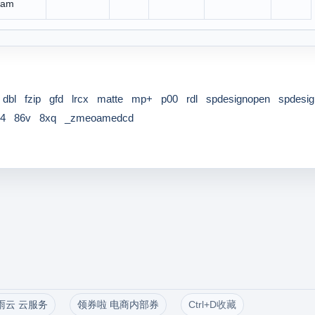
ram
dbl
fzip
gfd
lrcx
matte
mp+
p00
rdl
spdesignopen
spdesig
4
86v
8xq
_zmeoamedcd
雨云 云服务
领券啦 电商内部券
Ctrl+D收藏