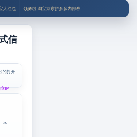
付宝大红包
领券啦,淘宝京东拼多多内部券!
格式信
它的打开
立IP
trc