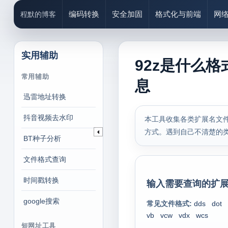
编码转换
安全加固
格式化与前端
网
程默的博客
实用辅助
92z是什么格
常用辅助
息
迅雷地址转换
抖音视频去水印
本工具收集各类扩展名文件
方式。遇到自己不清楚的
BT种子分析
文件格式查询
时间戳转换
输入需要查询的扩展
google搜索
常见文件格式:
dds
dot
vb
vcw
vdx
wcs
短网址工具