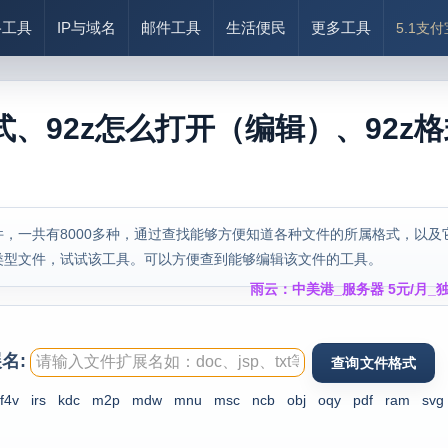
络工具
IP与域名
邮件工具
生活便民
更多工具
5.1支
式、92z怎么打开（编辑）、92z
，一共有8000多种，通过查找能够方便知道各种文件的所属格式，以及
类型文件，试试该工具。可以方便查到能够编辑该文件的工具。
雨云：中美港_服务器 5元/月_独
名:
f4v
irs
kdc
m2p
mdw
mnu
msc
ncb
obj
oqy
pdf
ram
svg