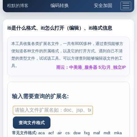
编码转换
安全加固
程默的博客
格式化与前端
网络工具
IP与域名
邮件工具
生活便民
更多工具
iti是什么格式、iti怎么打开（编辑）、iti格式信息
5.1支付宝大红包
本工具收集各类扩展名文件，一共有8000多种，通过查找能够方
便知道各种文件的所属格式，以及它的打开方式。遇到自己不清
楚的类型文件，试试该工具。可以方便查到能够编辑该文件的工
具。
雨云：中美港_服务器 5元/月_独立IP
输入需要查询的扩展名:
常见文件格式:
aca
acf
air
cs
dsw
fxg
maf
mdt
mka