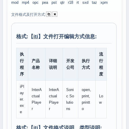
mod
mp4
opc
pea
pst
qtr
r18
rt
sxd
taz
xpm
文件格式及打开方式:
格式:【
iti
】文件打开编辑方式信息:
执
流
行
产品
详细
开发
执行
行
程
名称
说明
公司
方式
程
序
度
iPl
InterA
InterA
Soni
open,
ay
ctual
ctual
c So
print,
Lo
er.
Playe
Playe
lutio
printt
w
ex
r
r
ns
o
e
格式:【
iti
】文件格式说明、类型说明: