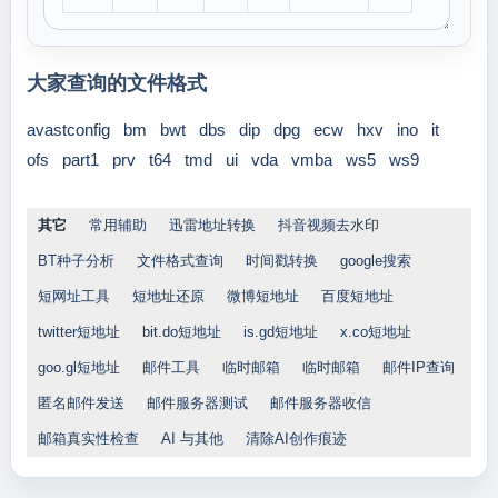
大家查询的文件格式
avastconfig
bm
bwt
dbs
dip
dpg
ecw
hxv
ino
it
ofs
part1
prv
t64
tmd
ui
vda
vmba
ws5
ws9
其它
常用辅助
迅雷地址转换
抖音视频去水印
BT种子分析
文件格式查询
时间戳转换
google搜索
短网址工具
短地址还原
微博短地址
百度短地址
twitter短地址
bit.do短地址
is.gd短地址
x.co短地址
goo.gl短地址
邮件工具
临时邮箱
临时邮箱
邮件IP查询
匿名邮件发送
邮件服务器测试
邮件服务器收信
邮箱真实性检查
AI 与其他
清除AI创作痕迹