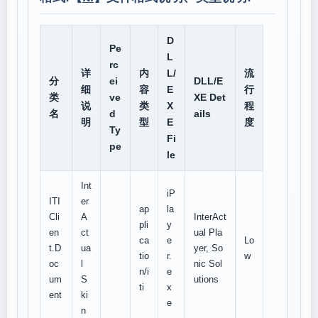
D
Pe
L
rc
详
内
L/
流
分
ei
DLL/E
细
容
E
行
类
ve
XE Det
说
类
X
程
名
d
ails
明
型
E
度
Ty
Fi
pe
le
Int
iP
ITI
er
ap
la
Cli
A
InterAct
pli
y
en
ct
ual Pla
ca
e
Lo
t.D
ua
yer, So
tio
r.
w
oc
l
nic Sol
n/i
e
um
S
utions
ti
x
ent
ki
e
n