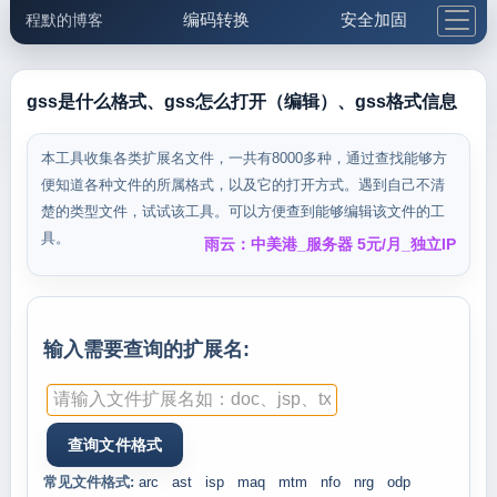
编码转换
安全加固
程默的博客
格式化与前端
网络工具
IP与域名
邮件工具
生活便民
更多工具
gss是什么格式、gss怎么打开（编辑）、gss格式信息
5.1支付宝大红包
本工具收集各类扩展名文件，一共有8000多种，通过查找能够方
便知道各种文件的所属格式，以及它的打开方式。遇到自己不清
楚的类型文件，试试该工具。可以方便查到能够编辑该文件的工
具。
雨云：中美港_服务器 5元/月_独立IP
输入需要查询的扩展名:
常见文件格式:
arc
ast
isp
maq
mtm
nfo
nrg
odp