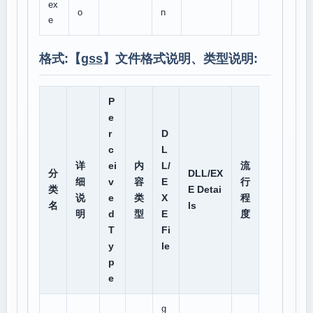
ex
o
n
e
格式:【
gss
】文件格式说明、类型说明:
P
e
r
D
c
L
详
ei
内
L/
流
分
DLL/EX
细
v
容
E
行
类
E Detai
说
e
类
X
程
名
ls
明
d
型
E
度
T
Fi
y
le
p
e
g