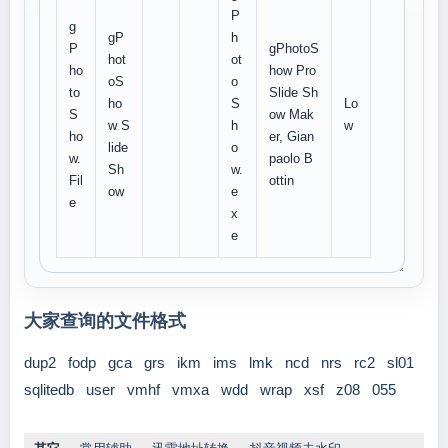
P
g
gP
h
P
gPhotoS
hot
ot
ho
how Pro
oS
o
to
Slide Sh
ho
S
Lo
S
ow Mak
w S
h
w
ho
er, Gian
lide
o
w.
paolo B
Sh
w.
Fil
ottin
ow
e
e
x
e
大家查询的文件格式
dup2
fodp
gca
grs
ikm
ims
lmk
ncd
nrs
rc2
sl01
sqlitedb
user
vmhf
vmxa
wdd
wrap
xsf
z08
055