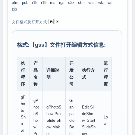
pfm
pub
r18
r19
res
rgs
s3z
stm
vss
wlz
wm
zip
文件格式及打开方式:
格式:【
gss
】文件打开编辑方式信息:
执
产
开
流
行
品
详细说
发
执行方
行
程
名
明
公
式
程
序
称
司
度
gP
gP
Gi
ho
hot
gPhotoS
an
Edit Sli
to
oS
how Pro
pa
deSho
Sh
Lo
ho
Slide Sh
olo
w, Start
o
w
w
ow Mak
Bo
SlideSh
w.
Pr
er
tti
ow