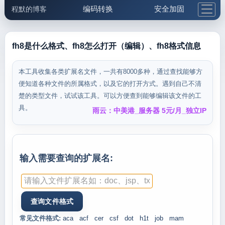
编码转换
安全加固
程默的博客
格式化与前端
网络工具
IP与域名
邮件工具
生活便民
更多工具
fh8是什么格式、fh8怎么打开（编辑）、fh8格式信息
5.1支付宝大红包
本工具收集各类扩展名文件，一共有8000多种，通过查找能够方
便知道各种文件的所属格式，以及它的打开方式。遇到自己不清
楚的类型文件，试试该工具。可以方便查到能够编辑该文件的工
具。
雨云：中美港_服务器 5元/月_独立IP
输入需要查询的扩展名:
常见文件格式:
aca
acf
cer
csf
dot
h1t
job
mam