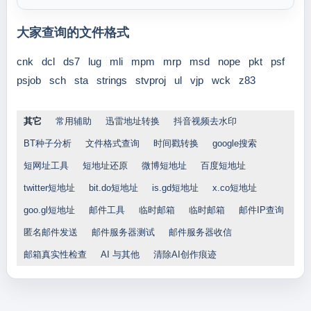
大家查询的文件格式
cnk
dcl
ds7
lug
mli
mpm
mrp
msd
nope
pkt
psf
psjob
sch
sta
strings
stvproj
ul
vjp
wck
z83
其它
常用辅助
迅雷地址转换
抖音视频去水印
BT种子分析
文件格式查询
时间戳转换
google搜索
短网址工具
短地址还原
微博短地址
百度短地址
twitter短地址
bit.do短地址
is.gd短地址
x.co短地址
goo.gl短地址
邮件工具
临时邮箱
临时邮箱
邮件IP查询
匿名邮件发送
邮件服务器测试
邮件服务器收信
邮箱真实性检查
AI 与其他
清除AI创作痕迹