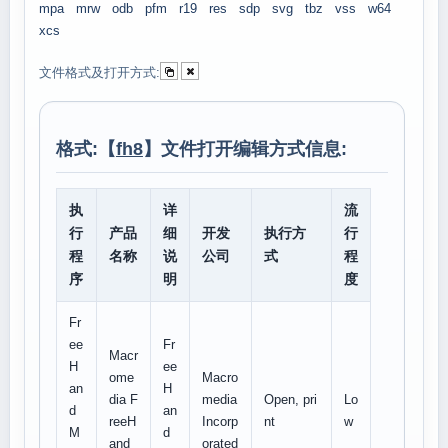
mpa
mrw
odb
pfm
r19
res
sdp
svg
tbz
vss
w64
xcs
文件格式及打开方式:
格式:【
fh8
】文件打开编辑方式信息:
执
详
流
行
产品
细
开发
执行方
行
程
名称
说
公司
式
程
序
明
度
Fr
ee
Fr
Macr
H
ee
ome
Macro
an
H
dia F
media
Open, pri
Lo
d
an
reeH
Incorp
nt
w
M
d
and
orated