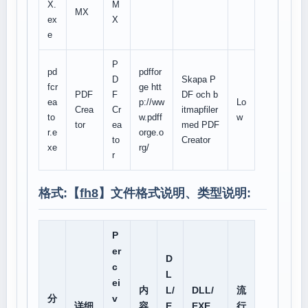
X.
M
MX
ex
X
e
P
pd
pdffor
D
Skapa P
fcr
ge htt
PDF
F
DF och b
ea
p://ww
Lo
Crea
Cr
itmapfiler
to
w.pdff
w
tor
ea
med PDF
r.e
orge.o
to
Creator
xe
rg/
r
格式:【
fh8
】文件格式说明、类型说明:
P
er
D
c
L
ei
内
L/
DLL/
流
分
v
详细
容
E
EXE
行