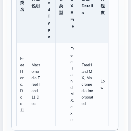
类
e
说明
类
X
Detail
程
名
d
型
E
s
度
T
Fi
y
le
p
e
Fr
e
Fr
e
ee
Macr
FreeH
H
H
ome
and M
a
an
dia F
X, Ma
n
Lo
d.
reeH
crome
d
w
D
and
dia Inc
M
o
11 D
orporat
X.
c.
oc
ed
e
11
x
e