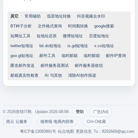
其它
常用辅助
迅雷地址转换
抖音视频去水印
BT种子分析
文件格式查询
时间戳转换
google搜索
短网址工具
短地址还原
微博短地址
百度短地址
twitter短地址
bit.do短地址
is.gd短地址
x.co短地址
goo.gl短地址
邮件工具
临时邮箱
临时邮箱
邮件IP查询
匿名邮件发送
邮件服务器测试
邮件服务器收信
邮箱真实性检查
AI 与其他
清除AI创作痕迹
© 2026查错IT网. Update:2026-08-06
赞助
广告(Ad)
雨云 云服务
领券啦 电商内部券
Ctrl+D收藏
粤ICP备13083991号
站点地图
更新信息
To：
8292669@qq.com