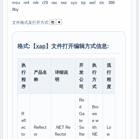
msu
nr4
nrb
r29
ras
rwz
sys
trp
wsf
xlc
386
8by
文件格式及打开方式:
格式:【
xap
】文件打开编辑方式信息:
执
开
执
流
行
产品名
详细说
发
行
行
程
称
明
公
方
程
序
司
式
度
Re
d
Bro
R
Ga
ws
efl
te
e w
ec
Reflect
.NET Re
So
ith .
Lo
to
or
flector
ftw
NE
w