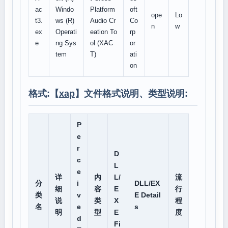
ac
Windo
Platform
oft
ope
Lo
t3.
ws (R)
Audio Cr
Co
n
w
ex
Operati
eation To
rp
e
ng Sys
ol (XAC
or
tem
T)
ati
on
格式:【
xap
】文件格式说明、类型说明:
P
e
r
D
c
L
e
详
内
L/
流
分
i
DLL/EX
细
容
E
行
类
v
E Detail
说
类
X
程
名
e
s
明
型
E
度
d
Fi