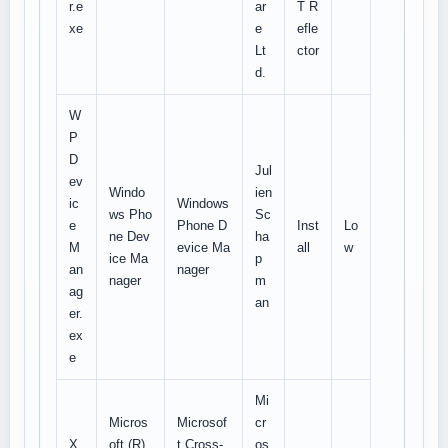
r.e
ar
T R
xe
e
efle
Lt
ctor
d.
W
P
D
Jul
ev
Windo
ien
ic
Windows
ws Pho
Sc
e
Phone D
Inst
Lo
ne Dev
ha
M
evice Ma
all
w
ice Ma
p
an
nager
nager
m
ag
an
er.
ex
e
Mi
Micros
Microsof
cr
X
oft (R)
t Cross-
os