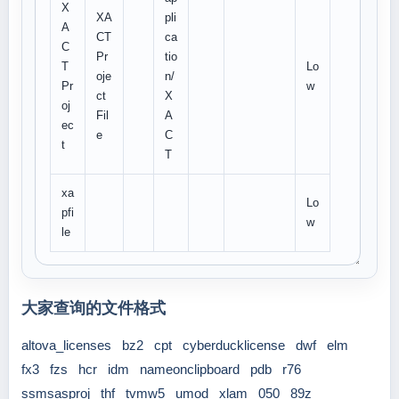
X
XA
pli
A
CT
ca
C
Pr
tio
T
Lo
oje
n/
Pr
w
ct
X
oj
Fil
A
ec
e
C
t
T
xa
Lo
pfi
w
le
大家查询的文件格式
altova_licenses
bz2
cpt
cyberducklicense
dwf
elm
fx3
fzs
hcr
idm
nameonclipboard
pdb
r76
ssmsasproj
thf
tvmw5
umod
xlam
050
89z