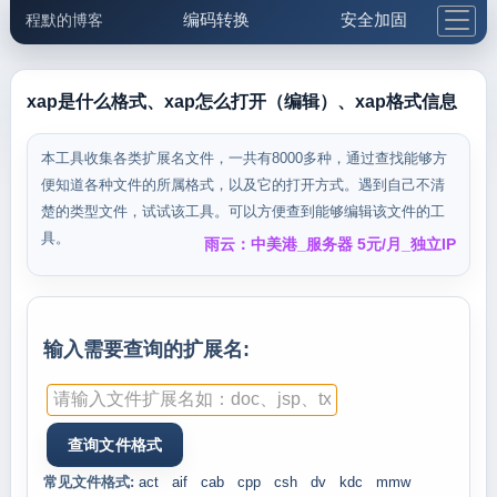
编码转换
安全加固
程默的博客
格式化与前端
网络工具
IP与域名
邮件工具
生活便民
更多工具
xap是什么格式、xap怎么打开（编辑）、xap格式信息
5.1支付宝大红包
本工具收集各类扩展名文件，一共有8000多种，通过查找能够方
便知道各种文件的所属格式，以及它的打开方式。遇到自己不清
楚的类型文件，试试该工具。可以方便查到能够编辑该文件的工
具。
雨云：中美港_服务器 5元/月_独立IP
输入需要查询的扩展名:
常见文件格式:
act
aif
cab
cpp
csh
dv
kdc
mmw