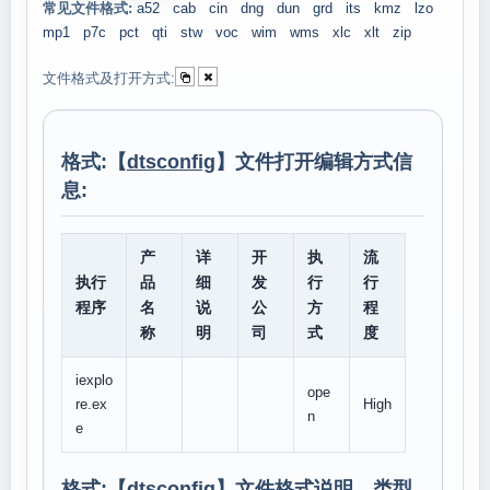
常见文件格式:
a52
cab
cin
dng
dun
grd
its
kmz
lzo
mp1
p7c
pct
qti
stw
voc
wim
wms
xlc
xlt
zip
文件格式及打开方式:
格式:【
dtsconfig
】文件打开编辑方式信
息:
产
详
开
执
流
执行
品
细
发
行
行
程序
名
说
公
方
程
称
明
司
式
度
iexplo
ope
re.ex
High
n
e
格式:【
dtsconfig
】文件格式说明、类型