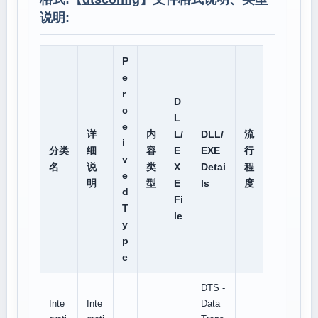
说明:
P
e
r
D
c
L
e
详
内
L/
DLL/
流
i
分类
细
容
E
EXE
行
v
名
说
类
X
Detai
程
e
明
型
E
ls
度
d
Fi
T
le
y
p
e
DTS -
Inte
Inte
Data