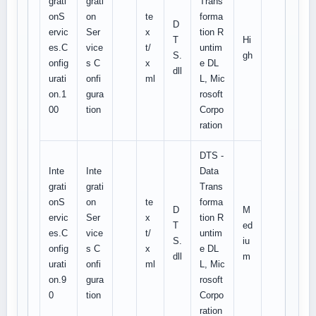
grati
grati
Trans
onS
on
te
forma
D
ervic
Ser
x
tion R
T
Hi
es.C
vice
t/
untim
S.
gh
onfig
s C
x
e DL
dll
urati
onfi
ml
L, Mic
on.1
gura
rosoft
00
tion
Corpo
ration
DTS -
Inte
Inte
Data
grati
grati
Trans
onS
on
te
forma
D
M
ervic
Ser
x
tion R
T
ed
es.C
vice
t/
untim
S.
iu
onfig
s C
x
e DL
dll
m
urati
onfi
ml
L, Mic
on.9
gura
rosoft
0
tion
Corpo
ration