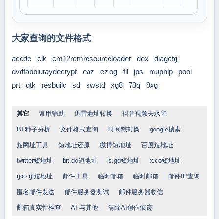
大家查询的文件格式
accde
clk
cm12rcmresourceloader
dex
diagcfg
dvdfabbluraydecrypt
eaz
ezlog
fll
jps
muphlp
pool
prt
qtk
resbuild
sd
swstd
xg8
73q
9xg
其它
常用辅助
迅雷地址转换
抖音视频去水印
BT种子分析
文件格式查询
时间戳转换
google搜索
短网址工具
短地址还原
微博短地址
百度短地址
twitter短地址
bit.do短地址
is.gd短地址
x.co短地址
goo.gl短地址
邮件工具
临时邮箱
临时邮箱
邮件IP查询
匿名邮件发送
邮件服务器测试
邮件服务器收信
邮箱真实性检查
AI 与其他
清除AI创作痕迹