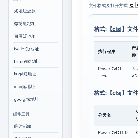
文件格式及打开方式:
短地址还原
微博短地址
格式:【
clsj
】文件
百度短地址
产
twitter短地址
执行程序
称
bit.do短地址
PowerDVD1
Po
is.gd短地址
1.exe
VD
x.co短地址
格式:【
clsj
】文件
goo.gl短地址
邮件工具
分类名
临时邮箱
PowerDVD11.0