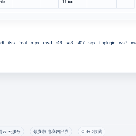
ile
11.ico
hdf
itss
lrcat
mpx
mvd
r46
sa3
sl07
sqx
tlbplugin
ws7
xw
雨云 云服务
领券啦 电商内部券
Ctrl+D收藏