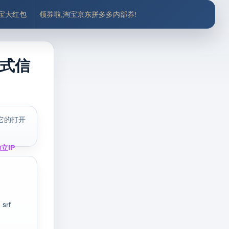
付宝大红包
领券啦,淘宝京东拼多多内部券!
格式信
它的打开
立IP
srf