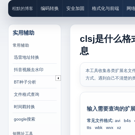
编码转换
安全加固
格式化与前端
网
程默的博客
实用辅助
clsj是什么
常用辅助
息
迅雷地址转换
抖音视频去水印
本工具收集各类扩展名文件
方式。遇到自己不清楚的
BT种子分析
文件格式查询
时间戳转换
输入需要查询的扩展
google搜索
常见文件格式:
avi
b4s
tts
wbk
wvx
xz
短网址工具