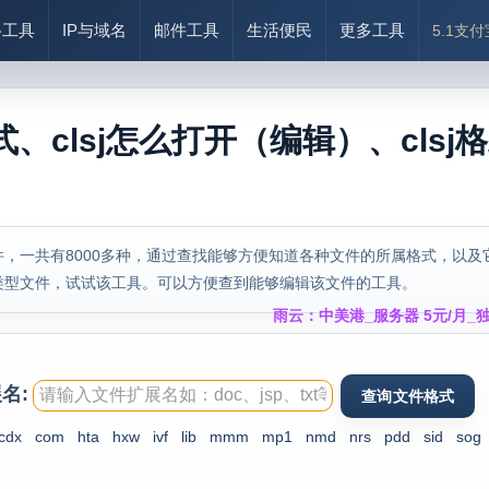
络工具
IP与域名
邮件工具
生活便民
更多工具
5.1支
格式、clsj怎么打开（编辑）、clsj
，一共有8000多种，通过查找能够方便知道各种文件的所属格式，以及
类型文件，试试该工具。可以方便查到能够编辑该文件的工具。
雨云：中美港_服务器 5元/月_独
名:
cdx
com
hta
hxw
ivf
lib
mmm
mp1
nmd
nrs
pdd
sid
sog