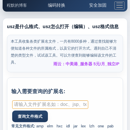
编码转换
安全加固
程默的博客
格式化与前端
网络工具
IP与域名
邮件工具
生活便民
更多工具
usz是什么格式、usz怎么打开（编辑）、usz格式信息
5.1支付宝大红包
本工具收集各类扩展名文件，一共有8000多种，通过查找能够方
便知道各种文件的所属格式，以及它的打开方式。遇到自己不清
楚的类型文件，试试该工具。可以方便查到能够编辑该文件的工
具。
雨云：中美港_服务器 5元/月_独立IP
输入需要查询的扩展名:
常见文件格式:
amp
elm
hxc
idl
jar
lex
lzh
one
pab