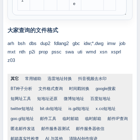
z
e
大家查询的文件格式
arh
bsh
dbs
dup2
fdlang2
gbc
idw;*.dwg
imw
job
mxt
nth
p2i
prop
pssc
swa
uti
wmd
xsn
xsprl
z03
其它
常用辅助
迅雷地址转换
抖音视频去水印
BT种子分析
文件格式查询
时间戳转换
google搜索
短网址工具
短地址还原
微博短地址
百度短地址
twitter短地址
bit.do短地址
is.gd短地址
x.co短地址
goo.gl短地址
邮件工具
临时邮箱
临时邮箱
邮件IP查询
匿名邮件发送
邮件服务器测试
邮件服务器收信
邮箱真实性检查
AI 与其他
清除AI创作痕迹