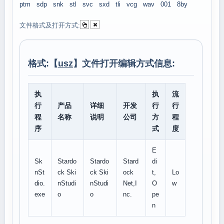
ptm
sdp
snk
stl
svc
sxd
tli
vcg
wav
001
8by
文件格式及打开方式:
格式:【
usz
】文件打开编辑方式信息:
执
执
流
行
产品
详细
开发
行
行
程
名称
说明
公司
方
程
序
式
度
E
Sk
Stardo
Stardo
Stard
di
nSt
ck Ski
ck Ski
ock
t,
Lo
dio.
nStudi
nStudi
Net,I
O
w
exe
o
o
nc.
pe
n