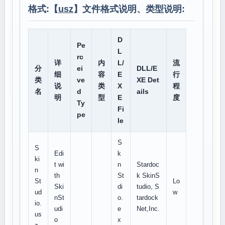
格式:【
usz
】文件格式说明、类型说明:
D
Pe
L
rc
详
内
L/
流
分
ei
DLL/E
细
容
E
行
类
ve
XE Det
说
类
X
程
名
d
ails
明
型
E
度
Ty
Fi
pe
le
S
S
Edi
k
ki
t wi
n
Stardoc
n
th
St
k SkinS
St
Lo
Ski
di
tudio, S
ud
w
nSt
o.
tardock
io.
udi
e
Net,Inc.
us
o
x