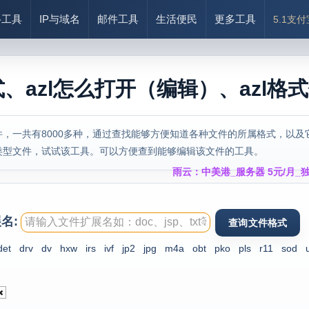
络工具
IP与域名
邮件工具
生活便民
更多工具
5.1支
式、azl怎么打开（编辑）、azl格
，一共有8000多种，通过查找能够方便知道各种文件的所属格式，以及
类型文件，试试该工具。可以方便查到能够编辑该文件的工具。
雨云：中美港_服务器 5元/月_独
名:
det
drv
dv
hxw
irs
ivf
jp2
jpg
m4a
obt
pko
pls
r11
sod