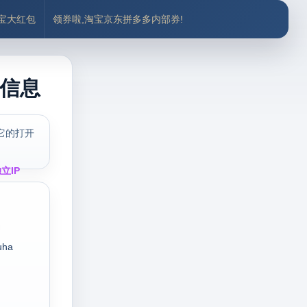
付宝大红包
领券啦,淘宝京东拼多多内部券!
式信息
它的打开
立IP
uha