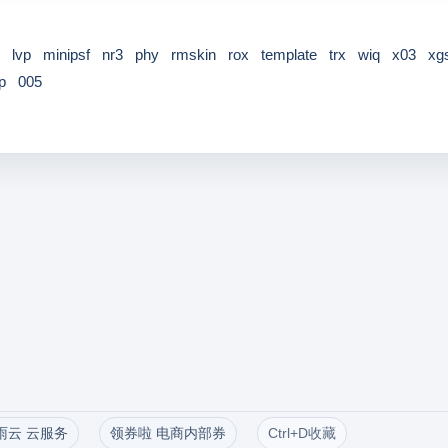
lvp
minipsf
nr3
phy
rmskin
rox
template
trx
wiq
x03
xg
p
005
雨云 云服务
领券啦 电商内部券
Ctrl+D收藏