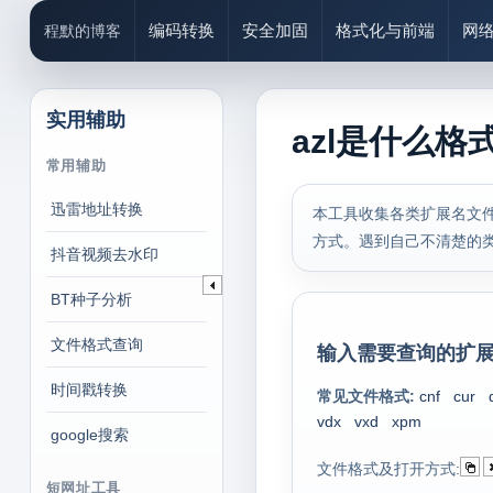
编码转换
安全加固
格式化与前端
网
程默的博客
实用辅助
azl是什么格
常用辅助
迅雷地址转换
本工具收集各类扩展名文件
方式。遇到自己不清楚的
抖音视频去水印
BT种子分析
文件格式查询
输入需要查询的扩展
时间戳转换
常见文件格式:
cnf
cur
vdx
vxd
xpm
google搜索
文件格式及打开方式:
短网址工具