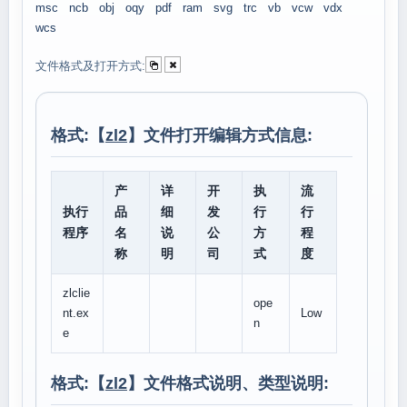
msc
ncb
obj
oqy
pdf
ram
svg
trc
vb
vcw
vdx
wcs
文件格式及打开方式:
格式:【
zl2
】文件打开编辑方式信息:
产
详
开
执
流
执行
品
细
发
行
行
程序
名
说
公
方
程
称
明
司
式
度
zlclie
ope
nt.ex
Low
n
e
格式:【
zl2
】文件格式说明、类型说明: