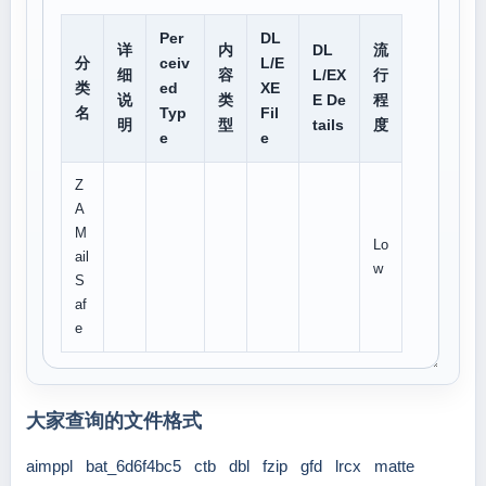
Per
DL
详
内
DL
流
分
ceiv
L/E
细
容
L/EX
行
类
ed
XE
说
类
E De
程
名
Typ
Fil
明
型
tails
度
e
e
Z
A
M
Lo
ail
w
S
af
e
大家查询的文件格式
aimppl
bat_6d6f4bc5
ctb
dbl
fzip
gfd
lrcx
matte