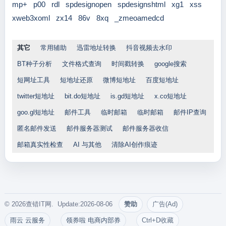
mp+
p00
rdl
spdesignopen
spdesignshtml
xg1
xss
xweb3xoml
zx14
86v
8xq
_zmeoamedcd
其它
常用辅助
迅雷地址转换
抖音视频去水印
BT种子分析
文件格式查询
时间戳转换
google搜索
短网址工具
短地址还原
微博短地址
百度短地址
twitter短地址
bit.do短地址
is.gd短地址
x.co短地址
goo.gl短地址
邮件工具
临时邮箱
临时邮箱
邮件IP查询
匿名邮件发送
邮件服务器测试
邮件服务器收信
邮箱真实性检查
AI 与其他
清除AI创作痕迹
© 2026查错IT网. Update:2026-08-06
赞助
广告(Ad)
雨云 云服务
领券啦 电商内部券
Ctrl+D收藏