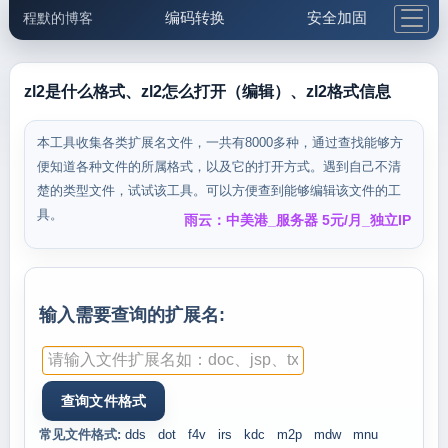
编码转换
安全加固
程默的博客
格式化与前端
网络工具
IP与域名
邮件工具
生活便民
更多工具
zl2是什么格式、zl2怎么打开（编辑）、zl2格式信息
5.1支付宝大红包
本工具收集各类扩展名文件，一共有8000多种，通过查找能够方
便知道各种文件的所属格式，以及它的打开方式。遇到自己不清
楚的类型文件，试试该工具。可以方便查到能够编辑该文件的工
具。
雨云：中美港_服务器 5元/月_独立IP
输入需要查询的扩展名:
常见文件格式:
dds
dot
f4v
irs
kdc
m2p
mdw
mnu