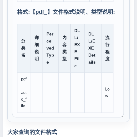
格式:【
pdf_
】文件格式说明、类型说明:
DL
Per
DL
详
内
L/
流
分
cei
L/E
细
容
EX
行
类
ved
XE
说
类
E
程
名
Typ
Det
明
型
Fil
度
e
ails
e
pdf
__
Lo
aut
w
o_f
ile
大家查询的文件格式