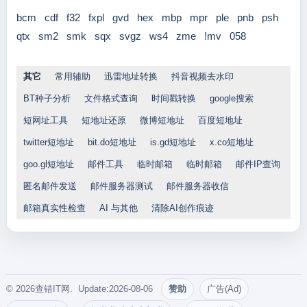
bcm
cdf
f32
fxpl
gvd
hex
mbp
mpr
ple
pnb
psh
qtx
sm2
smk
sqx
svgz
ws4
zme
!mv
058
其它
常用辅助
迅雷地址转换
抖音视频去水印
BT种子分析
文件格式查询
时间戳转换
google搜索
短网址工具
短地址还原
微博短地址
百度短地址
twitter短地址
bit.do短地址
is.gd短地址
x.co短地址
goo.gl短地址
邮件工具
临时邮箱
临时邮箱
邮件IP查询
匿名邮件发送
邮件服务器测试
邮件服务器收信
邮箱真实性检查
AI 与其他
清除AI创作痕迹
© 2026查错IT网. Update:2026-08-06
赞助
广告(Ad)