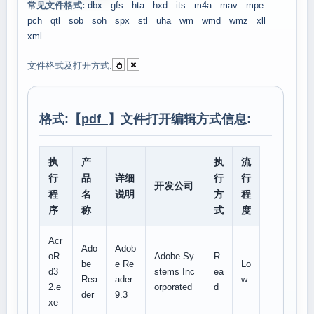
常见文件格式:
dbx
gfs
hta
hxd
its
m4a
mav
mpe
pch
qtl
sob
soh
spx
stl
uha
wm
wmd
wmz
xll
xml
文件格式及打开方式:
格式:【
pdf_
】文件打开编辑方式信息:
执
产
执
流
行
品
详细
行
行
开发公司
程
名
说明
方
程
序
称
式
度
Acr
Ado
Adob
oR
Adobe Sy
R
be
e Re
Lo
d3
stems Inc
ea
Rea
ader
w
2.e
orporated
d
der
9.3
xe