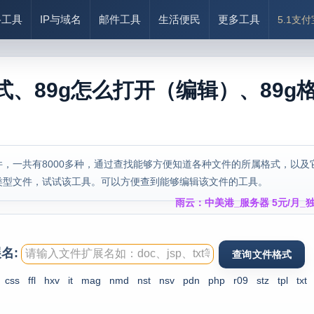
络工具
IP与域名
邮件工具
生活便民
更多工具
5.1支
式、89g怎么打开（编辑）、89g
，一共有8000多种，通过查找能够方便知道各种文件的所属格式，以及
类型文件，试试该工具。可以方便查到能够编辑该文件的工具。
雨云：中美港_服务器 5元/月_独
名:
css
ffl
hxv
it
mag
nmd
nst
nsv
pdn
php
r09
stz
tpl
txt