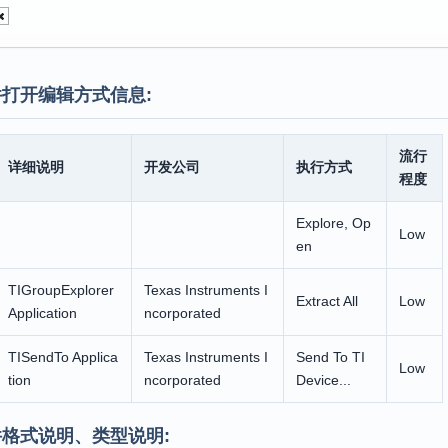
打开编辑方式信息:
流行
详细说明
开发公司
执行方式
程度
Explore, Op
Low
en
TIGroupExplorer
Texas Instruments I
Extract All
Low
Application
ncorporated
TISendTo Applica
Texas Instruments I
Send To TI
Low
tion
ncorporated
Device...
格式说明、类型说明: