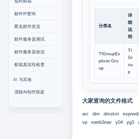
临时邮箱
邮件IP查询
详
细
分类名
匿名邮件发送
说
明
邮件服务器测试
TI
邮件服务器收信
TIGroupEx
Gr
plorer.Gro
邮箱真实性检查
ou
up
p
AI 与其他
清除AI创作痕迹
大家查询的文件格式
arc
dim
dmskm
exprwd
vp
xweb3nav
y04
yg3