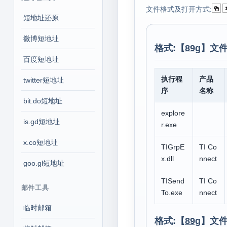
文件格式及打开方式:
短地址还原
微博短地址
格式:【
89g
】文件
百度短地址
执行程
产品
twitter短地址
序
名称
bit.do短地址
explore
is.gd短地址
r.exe
x.co短地址
TIGrpE
TI Co
x.dll
nnect
goo.gl短地址
TISend
TI Co
邮件工具
To.exe
nnect
临时邮箱
格式:【
89g
】文件