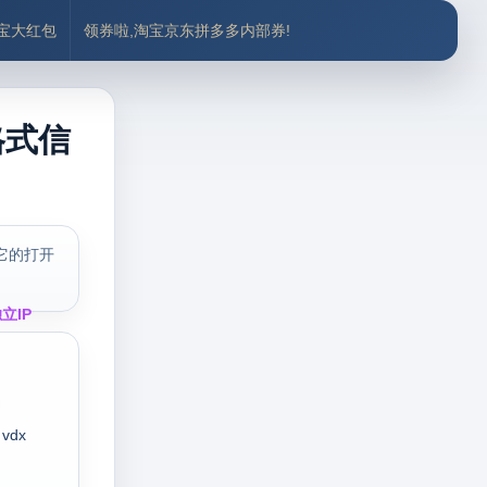
付宝大红包
领券啦,淘宝京东拼多多内部券!
格式信
它的打开
立IP
vdx