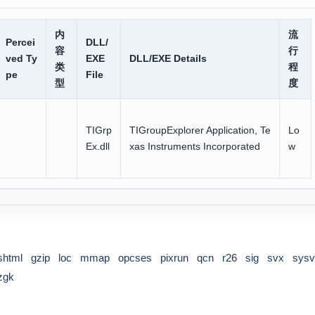
内
流
Percei
DLL/
容
行
ved Ty
EXE
DLL/EXE Details
类
程
pe
File
型
度
TIGrp
TIGroupExplorer Application, Te
Lo
Ex.dll
xas Instruments Incorporated
w
shtml
gzip
loc
mmap
opcses
pixrun
qcn
r26
sig
svx
sysv
zgk