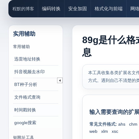
编码转换
安全加固
格式化与前端
网
程默的博客
实用辅助
89g是什么格
常用辅助
息
迅雷地址转换
抖音视频去水印
本工具收集各类扩展名文件
方式。遇到自己不清楚的
BT种子分析
文件格式查询
时间戳转换
输入需要查询的扩展
google搜索
常见文件格式:
ahs
chm
web
xlm
xsc
短网址工具