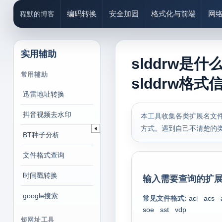
编码转换
安全加固
格式化与前端
网
程默的博客
实用辅助
slddrw是
常用辅助
slddrw格式
迅雷地址转换
抖音视频去水印
本工具收集各类扩展名文件
方式。遇到自己不清楚的
BT种子分析
文件格式查询
时间戳转换
输入需要查询的扩展
google搜索
常见文件格式:
acl
acs
soe
sst
vdp
短网址工具