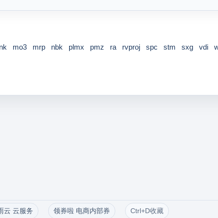
nk
mo3
mrp
nbk
plmx
pmz
ra
rvproj
spc
stm
sxg
vdi
雨云 云服务
领券啦 电商内部券
Ctrl+D收藏