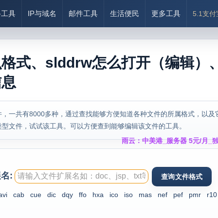
络工具
IP与域名
邮件工具
生活便民
更多工具
5.1支
什么格式、slddrw怎么打开（编辑）
信息
，一共有8000多种，通过查找能够方便知道各种文件的所属格式，以及
类型文件，试试该工具。可以方便查到能够编辑该文件的工具。
雨云：中美港_服务器 5元/月_独
名:
avi
cab
cue
dic
dqy
ffo
hxa
ico
iso
mas
nef
pef
pmr
r10