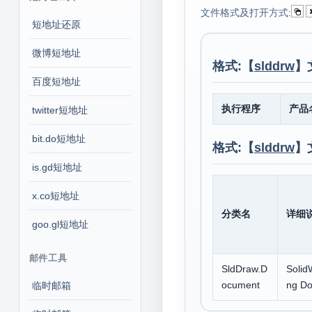
文件格式及打开方式:
短地址还原
微博短地址
格式:【
slddrw
】
百度短地址
执行程序
产品
twitter短地址
bit.do短地址
格式:【
slddrw
】
is.gd短地址
x.co短地址
分类名
详细
goo.gl短地址
邮件工具
SldDraw.D
Solid
ocument
ng D
临时邮箱