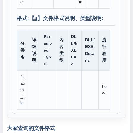
e
m
格式:【
4
】文件格式说明、类型说明:
Per
DL
详
内
DLL/
流
分
ceiv
L/E
细
容
EXE
行
类
ed
XE
说
类
Deta
程
名
Typ
Fil
明
型
ils
度
e
e
4_
au
Lo
to
w
_fi
le
大家查询的文件格式