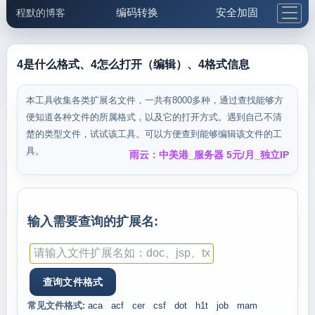
编码转换
安全加固
程默的博客
格式化与前端
网络工具
IP与域名
邮件工具
生活便民
更多工具
4是什么格式、4怎么打开（编辑）、4格式信息
5.1支付宝大红包
本工具收集各类扩展名文件，一共有8000多种，通过查找能够方
便知道各种文件的所属格式，以及它的打开方式。遇到自己不清
楚的类型文件，试试该工具。可以方便查到能够编辑该文件的工
具。
雨云：中美港_服务器 5元/月_独立IP
输入需要查询的扩展名:
常见文件格式:
aca
acf
cer
csf
dot
h1t
job
mam