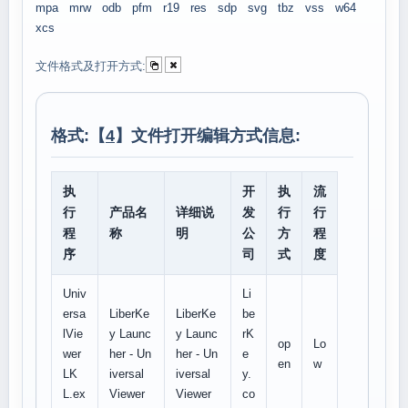
mpa
mrw
odb
pfm
r19
res
sdp
svg
tbz
vss
w64
xcs
文件格式及打开方式:
格式:【
4
】文件打开编辑方式信息:
执
开
执
流
行
产品名
详细说
发
行
行
程
称
明
公
方
程
序
司
式
度
Univ
Li
ersa
LiberKe
LiberKe
be
lVie
y Launc
y Launc
rK
op
Lo
wer
her - Un
her - Un
e
en
w
LK
iversal
iversal
y.
L.ex
Viewer
Viewer
co