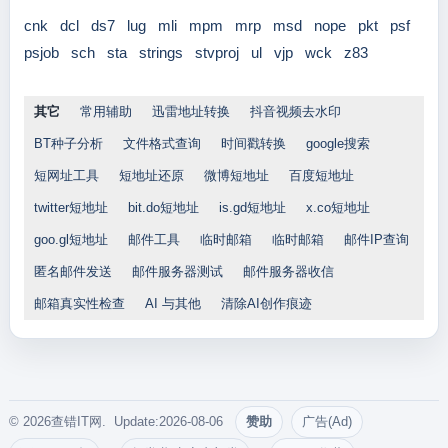
cnk
dcl
ds7
lug
mli
mpm
mrp
msd
nope
pkt
psf
psjob
sch
sta
strings
stvproj
ul
vjp
wck
z83
其它
常用辅助
迅雷地址转换
抖音视频去水印
BT种子分析
文件格式查询
时间戳转换
google搜索
短网址工具
短地址还原
微博短地址
百度短地址
twitter短地址
bit.do短地址
is.gd短地址
x.co短地址
goo.gl短地址
邮件工具
临时邮箱
临时邮箱
邮件IP查询
匿名邮件发送
邮件服务器测试
邮件服务器收信
邮箱真实性检查
AI 与其他
清除AI创作痕迹
© 2026查错IT网. Update:2026-08-06
赞助
广告(Ad)