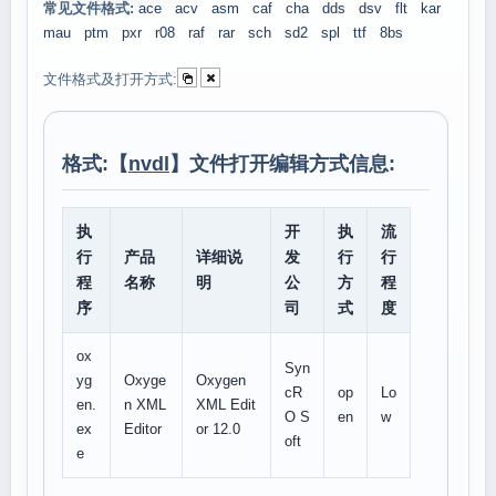
常见文件格式:
ace
acv
asm
caf
cha
dds
dsv
flt
kar
mau
ptm
pxr
r08
raf
rar
sch
sd2
spl
ttf
8bs
文件格式及打开方式:
格式:【
nvdl
】文件打开编辑方式信息:
执
开
执
流
行
产品
详细说
发
行
行
程
名称
明
公
方
程
序
司
式
度
ox
Syn
yg
Oxyge
Oxygen
cR
op
Lo
en.
n XML
XML Edit
O S
en
w
ex
Editor
or 12.0
oft
e