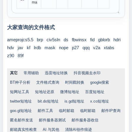
ma
大家查询的文件格式
ameprojcs5.5
brp
civ5sln
ds
fbwinsx
fid
gblorb
hdri
hdv
jav
kf
lrdb
mask
nope
p27
qqq
v2a
xtabs
z90
89f
其它
常用辅助
迅雷地址转换
抖音视频去水印
BT种子分析
文件格式查询
时间戳转换
google搜索
短网址工具
短地址还原
微博短地址
百度短地址
twitter短地址
bit.do短地址
is.gd短地址
x.co短地址
goo.gl短地址
邮件工具
临时邮箱
临时邮箱
邮件IP查询
匿名邮件发送
邮件服务器测试
邮件服务器收信
邮箱真实性检查
AI 与其他
清除AI创作痕迹