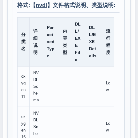
格式:【
nvdl
】文件格式说明、类型说明:
DL
Per
DL
详
内
L/
流
分
cei
L/E
细
容
EX
行
类
ved
XE
说
类
E
程
名
Typ
Det
明
型
Fil
度
e
ails
e
NV
ox
DL
yg
Lo
Sc
en
w
he
11
ma
NV
ox
DL
yg
Lo
Sc
en
w
he
15