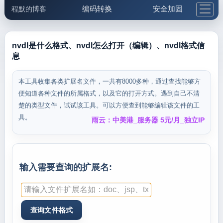
编码转换
安全加固
程默的博客
格式化与前端
网络工具
IP与域名
邮件工具
生活便民
更多工具
nvdl是什么格式、nvdl怎么打开（编辑）、nvdl格式信
息
5.1支付宝大红包
本工具收集各类扩展名文件，一共有8000多种，通过查找能够方
便知道各种文件的所属格式，以及它的打开方式。遇到自己不清
楚的类型文件，试试该工具。可以方便查到能够编辑该文件的工
具。
雨云：中美港_服务器 5元/月_独立IP
输入需要查询的扩展名: