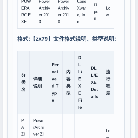
POW
Power
Power
Cone
O
ERA
Archiv
Archiv
Xwar
Lo
pe
RC.E
er 201
er 201
e, In
w
n
XE
0
0
c.
格式:【
zx79
】文件格式说明、类型说明:
D
Per
L
DL
cei
内
L/
流
分
L/E
详细
ve
容
E
行
类
XE
说明
d T
类
X
程
名
Det
yp
型
E
度
ails
e
Fi
le
P
Powe
A
rArchi
Lo
ZI
ver ZI
w