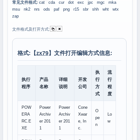
常见文件格式:
cat
cda
cur
dot
exc
jpc
mgc
mka
msu
nk2
nrs
ods
paf
png
r15
sbr
shh
wht
wtx
zap
文件格式及打开方式:
格式:【
zx79
】文件打开编辑方式信息:
执
流
执行
产品
详细
开发
行
行
程序
名称
说明
公司
方
程
式
度
POW
Power
Power
Cone
O
ERA
Archiv
Archiv
Xwar
Lo
pe
RC.E
er 201
er 201
e, In
w
n
XE
1
1
c.