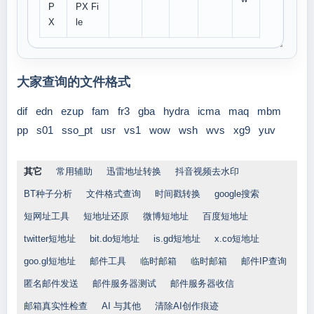
P
PX Fi
X
le
大家查询的文件格式
dif
edn
ezup
fam
fr3
gba
hydra
icma
maq
mbm
pp
s01
sso_pt
usr
vs1
wow
wsh
wvs
xg9
yuv
其它
常用辅助
迅雷地址转换
抖音视频去水印
BT种子分析
文件格式查询
时间戳转换
google搜索
短网址工具
短地址还原
微博短地址
百度短地址
twitter短地址
bit.do短地址
is.gd短地址
x.co短地址
goo.gl短地址
邮件工具
临时邮箱
临时邮箱
邮件IP查询
匿名邮件发送
邮件服务器测试
邮件服务器收信
邮箱真实性检查
AI 与其他
清除AI创作痕迹