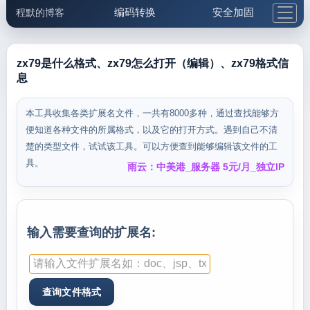
编码转换
安全加固
程默的博客
格式化与前端
网络工具
IP与域名
邮件工具
生活便民
更多工具
zx79是什么格式、zx79怎么打开（编辑）、zx79格式信
息
5.1支付宝大红包
本工具收集各类扩展名文件，一共有8000多种，通过查找能够方
便知道各种文件的所属格式，以及它的打开方式。遇到自己不清
楚的类型文件，试试该工具。可以方便查到能够编辑该文件的工
具。
雨云：中美港_服务器 5元/月_独立IP
输入需要查询的扩展名: