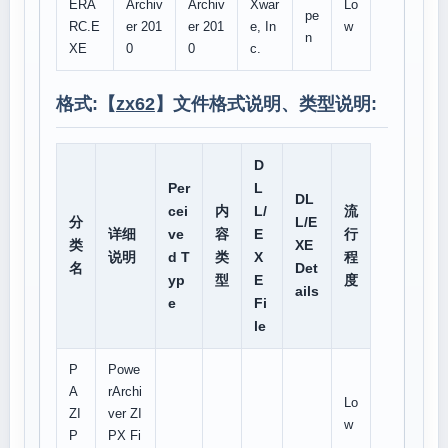
ERA
Archiv
Archiv
Xwar
Lo
pe
RC.E
er 201
er 201
e, In
w
n
XE
0
0
c.
格式:【
zx62
】文件格式说明、类型说明:
D
Per
L
DL
cei
内
L/
流
分
L/E
详细
ve
容
E
行
类
XE
说明
d T
类
X
程
名
Det
yp
型
E
度
ails
e
Fi
le
P
Powe
A
rArchi
Lo
ZI
ver ZI
w
P
PX Fi