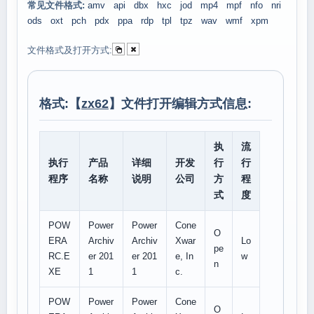
常见文件格式:
amv
api
dbx
hxc
jod
mp4
mpf
nfo
nri
ods
oxt
pch
pdx
ppa
rdp
tpl
tpz
wav
wmf
xpm
文件格式及打开方式:
格式:【
zx62
】文件打开编辑方式信息:
执
流
执行
产品
详细
开发
行
行
程序
名称
说明
公司
方
程
式
度
POW
Power
Power
Cone
O
ERA
Archiv
Archiv
Xwar
Lo
pe
RC.E
er 201
er 201
e, In
w
n
XE
1
1
c.
POW
Power
Power
Cone
O