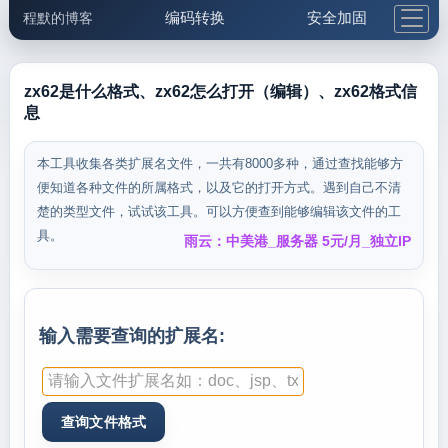
编码转换
安全加固
程默的博客
格式化与前端
网络工具
IP与域名
邮件工具
生活便民
更多工具
zx62是什么格式、zx62怎么打开（编辑）、zx62格式信
息
5.1支付宝大红包
本工具收集各类扩展名文件，一共有8000多种，通过查找能够方
便知道各种文件的所属格式，以及它的打开方式。遇到自己不清
楚的类型文件，试试该工具。可以方便查到能够编辑该文件的工
具。
雨云：中美港_服务器 5元/月_独立IP
输入需要查询的扩展名: