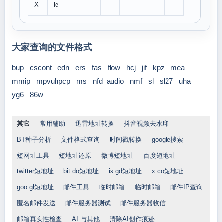
X
le
大家查询的文件格式
bup
cscont
edn
ers
fas
flow
hcj
jif
kpz
mea
mmip
mpvuhpcp
ms
nfd_audio
nmf
sl
sl27
uha
yg6
86w
其它
常用辅助
迅雷地址转换
抖音视频去水印
BT种子分析
文件格式查询
时间戳转换
google搜索
短网址工具
短地址还原
微博短地址
百度短地址
twitter短地址
bit.do短地址
is.gd短地址
x.co短地址
goo.gl短地址
邮件工具
临时邮箱
临时邮箱
邮件IP查询
匿名邮件发送
邮件服务器测试
邮件服务器收信
邮箱真实性检查
AI 与其他
清除AI创作痕迹