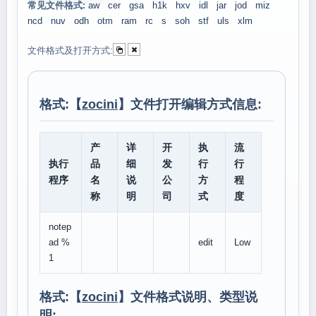
常见文件格式:
aw
cer
gsa
h1k
hxv
idl
jar
jod
miz
ncd
nuv
odh
otm
ram
rc
s
soh
stf
uls
xlm
文件格式及打开方式:
格式:【
zocini
】文件打开编辑方式信息:
产
详
开
执
流
执行
品
细
发
行
行
程序
名
说
公
方
程
称
明
司
式
度
notep
ad %
edit
Low
1
格式:【
zocini
】文件格式说明、类型说
明: