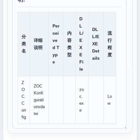
D
Per
L
DL
cei
内
L/
流
分
L/E
详细
ve
容
E
行
类
XE
说明
d T
类
X
程
名
Det
yp
型
E
度
ails
e
Fi
le
Z
ZOC
O
zo
Konfi
C.
c.
Lo
gurati
C
ex
w
onsda
on
e
tei
fig