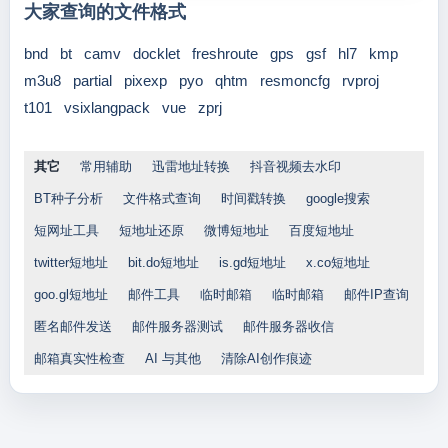
大家查询的文件格式
bnd
bt
camv
docklet
freshroute
gps
gsf
hl7
kmp
m3u8
partial
pixexp
pyo
qhtm
resmoncfg
rvproj
t101
vsixlangpack
vue
zprj
其它
常用辅助
迅雷地址转换
抖音视频去水印
BT种子分析
文件格式查询
时间戳转换
google搜索
短网址工具
短地址还原
微博短地址
百度短地址
twitter短地址
bit.do短地址
is.gd短地址
x.co短地址
goo.gl短地址
邮件工具
临时邮箱
临时邮箱
邮件IP查询
匿名邮件发送
邮件服务器测试
邮件服务器收信
邮箱真实性检查
AI 与其他
清除AI创作痕迹