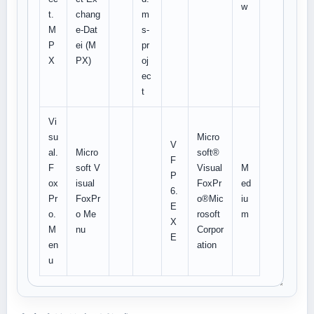
w
t.
chang
m
M
e-Dat
s-
P
ei (M
pr
X
PX)
oj
ec
t
Vi
su
Micro
V
al.
Micro
soft®
F
F
soft V
Visual
M
P
ox
isual
FoxPr
ed
6.
Pr
FoxPr
o®Mic
iu
E
o.
o Me
rosoft
m
X
M
nu
Corpor
E
en
ation
u