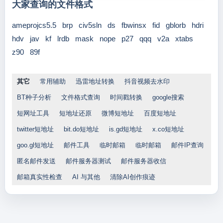
大家查询的文件格式
ameprojcs5.5
brp
civ5sln
ds
fbwinsx
fid
gblorb
hdri
hdv
jav
kf
lrdb
mask
nope
p27
qqq
v2a
xtabs
z90
89f
其它
常用辅助
迅雷地址转换
抖音视频去水印
BT种子分析
文件格式查询
时间戳转换
google搜索
短网址工具
短地址还原
微博短地址
百度短地址
twitter短地址
bit.do短地址
is.gd短地址
x.co短地址
goo.gl短地址
邮件工具
临时邮箱
临时邮箱
邮件IP查询
匿名邮件发送
邮件服务器测试
邮件服务器收信
邮箱真实性检查
AI 与其他
清除AI创作痕迹