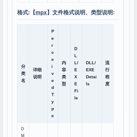
格式:【
mpx
】文件格式说明、类型说明:
P
e
r
D
c
L
e
内
L/
DLL/
流
分
i
详细
容
E
EXE
行
类
v
说明
类
X
Detai
程
名
e
型
E
ls
度
d
Fi
T
le
y
p
e
D
M