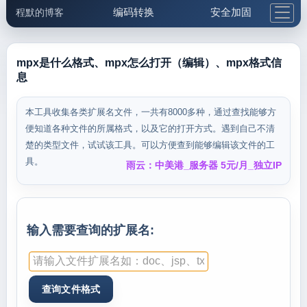
编码转换
安全加固
程默的博客
格式化与前端
网络工具
IP与域名
邮件工具
生活便民
更多工具
mpx是什么格式、mpx怎么打开（编辑）、mpx格式信
息
5.1支付宝大红包
本工具收集各类扩展名文件，一共有8000多种，通过查找能够方
便知道各种文件的所属格式，以及它的打开方式。遇到自己不清
楚的类型文件，试试该工具。可以方便查到能够编辑该文件的工
具。
雨云：中美港_服务器 5元/月_独立IP
输入需要查询的扩展名: