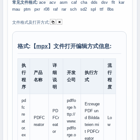
常见文件格式:
ace
acv
asm
caf
cha
dds
dsv
flt
kar
mau
ptm
pxr
r08
raf
rar
sch
sd2
spl
ttf
8bs
文件格式及打开方式:
格式:【
mpx
】文件打开编辑方式信息:
执
详
流
行
产品
细
开发
执行方
行
程
名称
说
公司
式
程
序
明
度
pd
pdffo
Erzeuge
fc
rge h
PD
PDF un
re
ttp://
PDFC
FCr
d Bildda
Lo
at
www.
reator
eat
teien mi
w
or.
pdffo
or
t PDFCr
ex
rge.o
eator