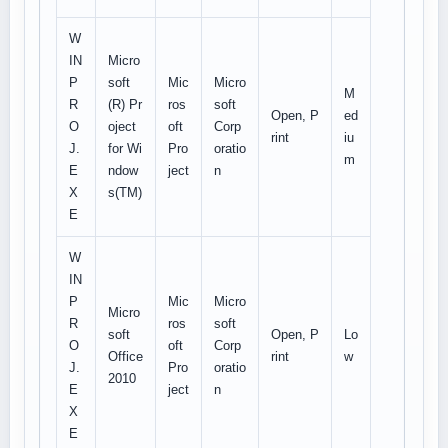
W
IN
Micro
P
soft
Mic
Micro
M
R
(R) Pr
ros
soft
Open, P
ed
O
oject
oft
Corp
rint
iu
J.
for Wi
Pro
oratio
m
E
ndow
ject
n
X
s(TM)
E
W
IN
P
Mic
Micro
Micro
R
ros
soft
soft
Open, P
Lo
O
oft
Corp
Office
rint
w
J.
Pro
oratio
2010
E
ject
n
X
E