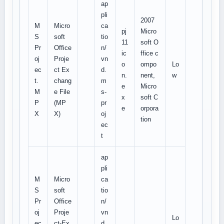
ap
pli
2007
M
Micro
ca
pj
Micro
S
soft
tio
11
soft O
Pr
Office
n/
ic
ffice c
oj
Proje
vn
o
ompo
Lo
ec
ct Ex
d.
n.
nent,
w
t.
chang
m
e
Micro
M
e File
s-
x
soft C
P
(MP
pr
e
orpora
X
X)
oj
tion
ec
t
ap
pli
M
Micro
ca
S
soft
tio
Pr
Office
n/
oj
Proje
vn
Lo
ec
ct-Ex
d.