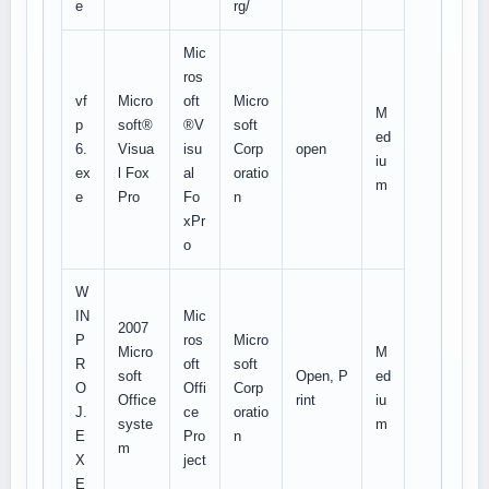
e
rg/
Mic
ros
vf
Micro
oft
Micro
M
p
soft®
®V
soft
ed
6.
Visua
isu
Corp
open
iu
ex
l Fox
al
oratio
m
e
Pro
Fo
n
xPr
o
W
IN
Mic
2007
P
ros
Micro
Micro
M
R
oft
soft
soft
Open, P
ed
O
Offi
Corp
Office
rint
iu
J.
ce
oratio
syste
m
E
Pro
n
m
X
ject
E