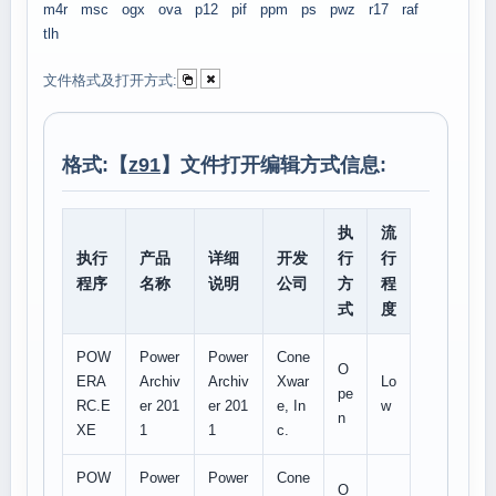
m4r
msc
ogx
ova
p12
pif
ppm
ps
pwz
r17
raf
tlh
文件格式及打开方式:
格式:【
z91
】文件打开编辑方式信息:
执
流
执行
产品
详细
开发
行
行
程序
名称
说明
公司
方
程
式
度
POW
Power
Power
Cone
O
ERA
Archiv
Archiv
Xwar
Lo
pe
RC.E
er 201
er 201
e, In
w
n
XE
1
1
c.
POW
Power
Power
Cone
O