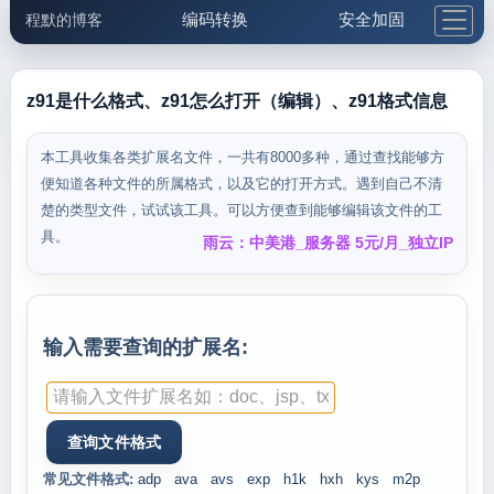
编码转换
安全加固
程默的博客
格式化与前端
网络工具
IP与域名
邮件工具
生活便民
更多工具
z91是什么格式、z91怎么打开（编辑）、z91格式信息
5.1支付宝大红包
本工具收集各类扩展名文件，一共有8000多种，通过查找能够方
便知道各种文件的所属格式，以及它的打开方式。遇到自己不清
楚的类型文件，试试该工具。可以方便查到能够编辑该文件的工
具。
雨云：中美港_服务器 5元/月_独立IP
输入需要查询的扩展名:
常见文件格式:
adp
ava
avs
exp
h1k
hxh
kys
m2p