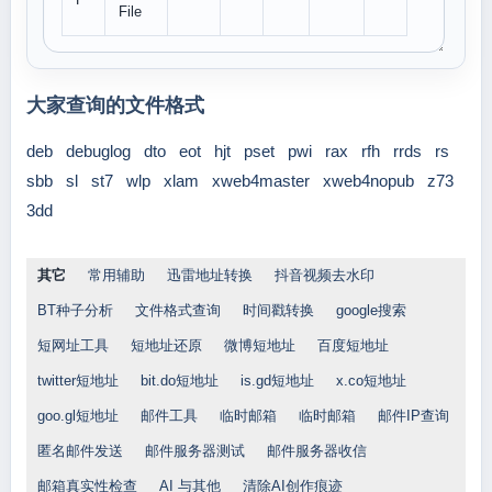
File
大家查询的文件格式
deb
debuglog
dto
eot
hjt
pset
pwi
rax
rfh
rrds
rs
sbb
sl
st7
wlp
xlam
xweb4master
xweb4nopub
z73
3dd
其它
常用辅助
迅雷地址转换
抖音视频去水印
BT种子分析
文件格式查询
时间戳转换
google搜索
短网址工具
短地址还原
微博短地址
百度短地址
twitter短地址
bit.do短地址
is.gd短地址
x.co短地址
goo.gl短地址
邮件工具
临时邮箱
临时邮箱
邮件IP查询
匿名邮件发送
邮件服务器测试
邮件服务器收信
邮箱真实性检查
AI 与其他
清除AI创作痕迹