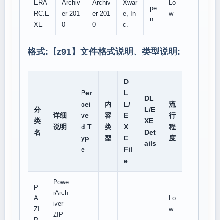
ERA
Archiv
Archiv
Xwar
Lo
pe
RC.E
er 201
er 201
e, In
w
n
XE
0
0
c.
格式:【
z91
】文件格式说明、类型说明:
D
Per
L
DL
cei
内
L/
流
分
L/E
详细
ve
容
E
行
类
XE
说明
d T
类
X
程
名
Det
yp
型
E
度
ails
e
Fil
e
Powe
P
rArch
A
Lo
iver
ZI
w
ZIP
P