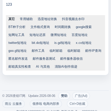
123
其它
常用辅助
迅雷地址转换
抖音视频去水印
BT种子分析
文件格式查询
时间戳转换
google搜索
短网址工具
短地址还原
微博短地址
百度短地址
twitter短地址
bit.do短地址
is.gd短地址
x.co短地址
goo.gl短地址
邮件工具
临时邮箱
临时邮箱
邮件IP查询
匿名邮件发送
邮件服务器测试
邮件服务器收信
邮箱真实性检查
AI 与其他
清除AI创作痕迹
© 2026查错IT网. Update:2026-08-06
赞助
广告(Ad)
雨云 云服务
领券啦 电商内部券
Ctrl+D收藏