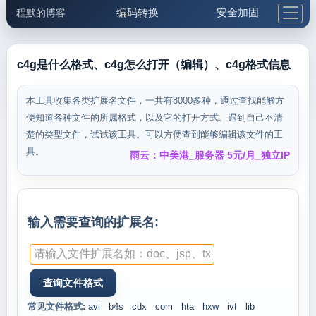
编码转换
安全加固
程默的博客
格式化与前端
网络工具
IP与域名
邮件工具
生活便民
更多工具
c4g是什么格式、c4g怎么打开（编辑）、c4g格式信息
5.1支付宝大红包
本工具收集各类扩展名文件，一共有8000多种，通过查找能够方
便知道各种文件的所属格式，以及它的打开方式。遇到自己不清
楚的类型文件，试试该工具。可以方便查到能够编辑该文件的工
具。
雨云：中美港_服务器 5元/月_独立IP
输入需要查询的扩展名:
常见文件格式:
avi
b4s
cdx
com
hta
hxw
ivf
lib