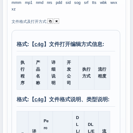
mmm
mp1
nmd
nrs
pdd
sid
sog
srf
tts
wbk
wvx
xz
文件格式及打开方式:
格式:【
c4g
】文件打开编辑方式信息:
执
产
详
开
行
品
细
发
执行
流行
程
名
说
公
方式
程度
序
称
明
司
格式:【
c4g
】文件格式说明、类型说明:
D
Pe
L
DL
rc
详
L/
L/E
流