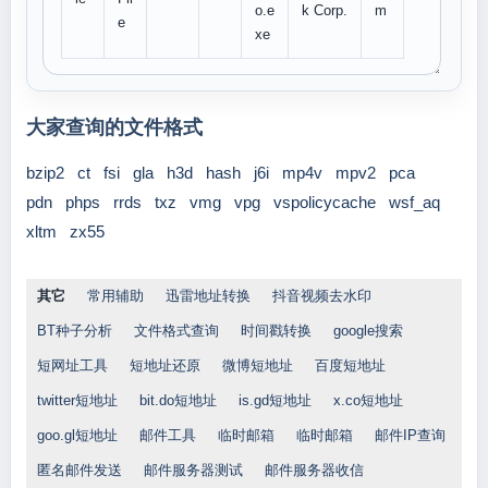
o.e
k Corp.
m
e
xe
大家查询的文件格式
bzip2
ct
fsi
gla
h3d
hash
j6i
mp4v
mpv2
pca
pdn
phps
rrds
txz
vmg
vpg
vspolicycache
wsf_aq
xltm
zx55
其它
常用辅助
迅雷地址转换
抖音视频去水印
BT种子分析
文件格式查询
时间戳转换
google搜索
短网址工具
短地址还原
微博短地址
百度短地址
twitter短地址
bit.do短地址
is.gd短地址
x.co短地址
goo.gl短地址
邮件工具
临时邮箱
临时邮箱
邮件IP查询
匿名邮件发送
邮件服务器测试
邮件服务器收信