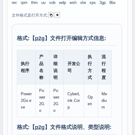
rec
rpm
thm
uu
vob
wdp
wsh
xlw
xps
3gp
8bx
文件格式及打开方式:
格式:【
p2g
】文件打开编辑方式信息:
产
详
执
流
执行
品
细
开发公
行
行
程序
名
说
司
方
程
称
明
式
度
Po
Po
Power
CyberL
Me
wer
wer
Op
2Go.e
ink Cor
diu
2G
2G
en
xe
p.
m
o
o
格式:【
p2g
】文件格式说明、类型说明: