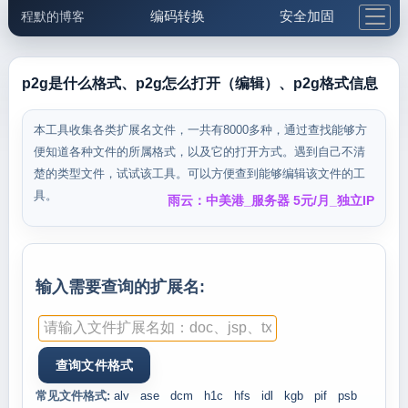
编码转换
安全加固
程默的博客
格式化与前端
网络工具
IP与域名
邮件工具
生活便民
更多工具
p2g是什么格式、p2g怎么打开（编辑）、p2g格式信息
5.1支付宝大红包
本工具收集各类扩展名文件，一共有8000多种，通过查找能够方
便知道各种文件的所属格式，以及它的打开方式。遇到自己不清
楚的类型文件，试试该工具。可以方便查到能够编辑该文件的工
具。
雨云：中美港_服务器 5元/月_独立IP
输入需要查询的扩展名:
常见文件格式:
alv
ase
dcm
h1c
hfs
idl
kgb
pif
psb