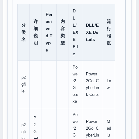
D
Per
L
详
cei
内
流
分
L/
DLL/E
细
ve
容
行
类
EX
XE De
说
d T
类
程
名
E
tails
明
yp
型
度
Fil
e
e
Po
we
Power
p2
r2
2Go, C
Lo
gfi
G
yberLin
w
le
o.e
k Corp.
xe
Po
P
we
Power
M
p2
2
r2
2Go, C
ed
gfi
G
G
yberLin
iu
le
Fil