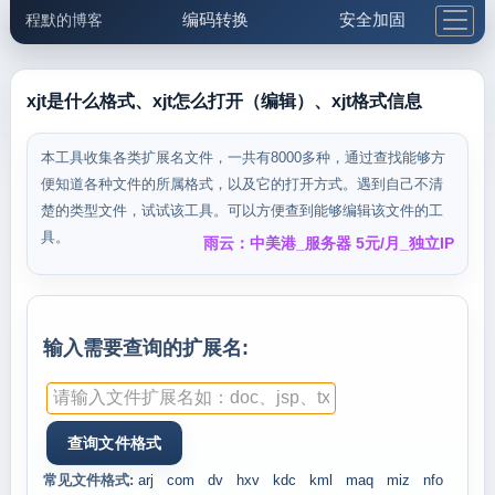
编码转换
安全加固
程默的博客
格式化与前端
网络工具
IP与域名
邮件工具
生活便民
更多工具
xjt是什么格式、xjt怎么打开（编辑）、xjt格式信息
5.1支付宝大红包
本工具收集各类扩展名文件，一共有8000多种，通过查找能够方
便知道各种文件的所属格式，以及它的打开方式。遇到自己不清
楚的类型文件，试试该工具。可以方便查到能够编辑该文件的工
具。
雨云：中美港_服务器 5元/月_独立IP
输入需要查询的扩展名:
常见文件格式:
arj
com
dv
hxv
kdc
kml
maq
miz
nfo