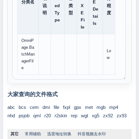
分类名
E
说
ed
类
X
程
De
明
Ty
型
E
度
tai
pe
Fi
ls
le
OmniP
age.Ba
Lo
tchMan
w
agerFil
e
大家查询的文件格式
abc
bcs
cem
dmi
file
fxpl
gpx
met
mgb
mp4
nhd
psjob
qml
r20
r2skin
rep
wgt
xg5
zx92
zx93
其它
常用辅助
迅雷地址转换
抖音视频去水印