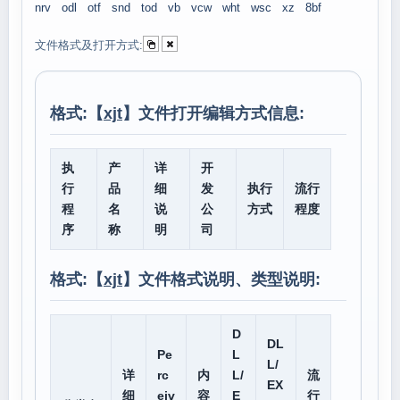
nrv
odl
otf
snd
tod
vb
vcw
wht
wsc
xz
8bf
文件格式及打开方式:
格式:【
xjt
】文件打开编辑方式信息:
执
产
详
开
行
品
细
发
执行
流行
程
名
说
公
方式
程度
序
称
明
司
格式:【
xjt
】文件格式说明、类型说明:
D
DL
Pe
L
L/
详
rc
内
L/
流
EX
细
eiv
容
E
行