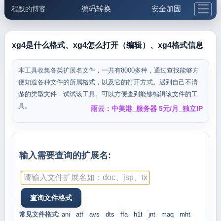
编码转换
安全加固
程默的博客
格式化与前端
网络工具
IP与域名
邮件工具
生活便民
更多工具
xg4是什么格式、xg4怎么打开（编辑）、xg4格式信息
5.1支付宝大红包
本工具收集各类扩展名文件，一共有8000多种，通过查找能够方
便知道各种文件的所属格式，以及它的打开方式。遇到自己不清
楚的类型文件，试试该工具。可以方便查到能够编辑该文件的工
具。
雨云：中美港_服务器 5元/月_独立IP
输入需要查询的扩展名:
常见文件格式:
ani
atf
avs
dts
ffa
h1t
jnt
maq
mht