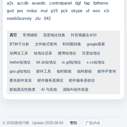
a2s
accdb
avastlic
controlpanel
dgf
fap
fptheme
gvd
jws
mdus
mul
p19
pck
skype
uf
wss
x1i
xweb3survey
zlu
042
其它
常用辅助
迅雷地址转换
抖音视频去水印
BT种子分析
文件格式查询
时间戳转换
google搜索
短网址工具
短地址还原
微博短地址
百度短地址
twitter短地址
bit.do短地址
is.gd短地址
x.co短地址
goo.gl短地址
邮件工具
临时邮箱
临时邮箱
邮件IP查询
匿名邮件发送
邮件服务器测试
邮件服务器收信
邮箱真实性检查
AI 与其他
清除AI创作痕迹
© 2026查错IT网. Update:2026-08-04
赞助
广告(Ad)