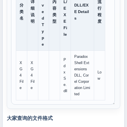
详
内
L/
流
分
v
DLL/EX
细
容
E
行
类
e
E Detail
说
类
X
程
名
d
s
明
型
E
度
T
Fi
y
le
p
e
Paradox
P
X
X
Shell Ext
d
G
G
ensions
x
Lo
4
4
DLL, Cor
S
w
Fil
Fil
el Corpor
e.
e
e
ation Limi
dll
ted
大家查询的文件格式