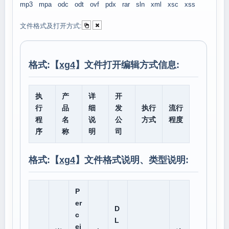
mp3
mpa
odc
odt
ovf
pdx
rar
sln
xml
xsc
xss
文件格式及打开方式:
格式:【
xg4
】文件打开编辑方式信息:
执
产
详
开
行
品
细
发
执行
流行
程
名
说
公
方式
程度
序
称
明
司
格式:【
xg4
】文件格式说明、类型说明:
P
er
D
c
L
ei