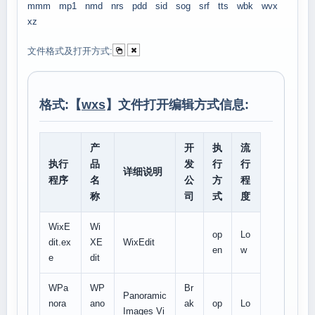
mmm
mp1
nmd
nrs
pdd
sid
sog
srf
tts
wbk
wvx
xz
文件格式及打开方式:
格式:【
wxs
】文件打开编辑方式信息:
产
开
执
流
执行
品
发
行
行
详细说明
程序
名
公
方
程
称
司
式
度
WixE
Wi
op
Lo
dit.ex
XE
WixEdit
en
w
e
dit
WPa
WP
Br
Panoramic
nora
ano
ak
op
Lo
Images Vi