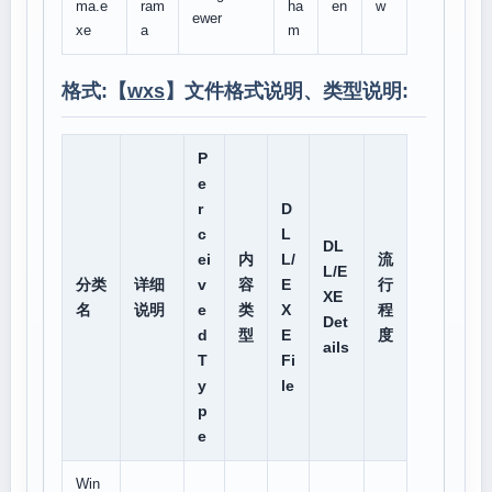
ma.e
ram
ha
en
w
ewer
xe
a
m
格式:【
wxs
】文件格式说明、类型说明:
P
e
r
D
c
L
DL
ei
内
L/
流
L/E
分类
详细
v
容
E
行
XE
名
说明
e
类
X
程
Det
d
型
E
度
ails
T
Fi
y
le
p
e
Win