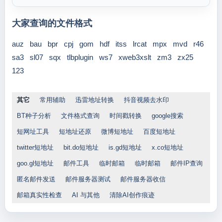
大家查询的文件格式
auz
bau
bpr
cpj
gom
hdf
itss
lrcat
mpx
mvd
r46
sa3
sl07
sqx
tlbplugin
ws7
xweb3xslt
zm3
zx25
123
其它
常用辅助
迅雷地址转换
抖音视频去水印
BT种子分析
文件格式查询
时间戳转换
google搜索
短网址工具
短地址还原
微博短地址
百度短地址
twitter短地址
bit.do短地址
is.gd短地址
x.co短地址
goo.gl短地址
邮件工具
临时邮箱
临时邮箱
邮件IP查询
匿名邮件发送
邮件服务器测试
邮件服务器收信
邮箱真实性检查
AI 与其他
清除AI创作痕迹