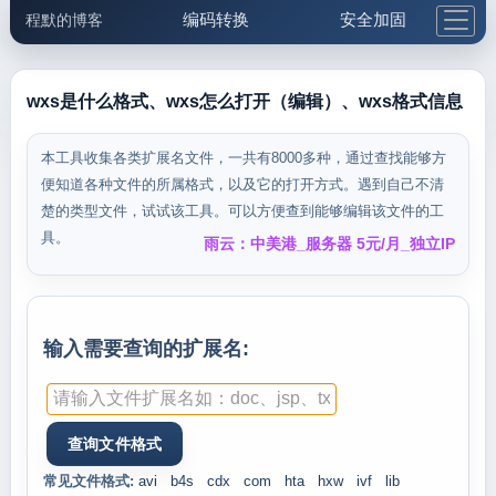
编码转换
安全加固
程默的博客
格式化与前端
网络工具
IP与域名
邮件工具
生活便民
更多工具
wxs是什么格式、wxs怎么打开（编辑）、wxs格式信息
5.1支付宝大红包
本工具收集各类扩展名文件，一共有8000多种，通过查找能够方
便知道各种文件的所属格式，以及它的打开方式。遇到自己不清
楚的类型文件，试试该工具。可以方便查到能够编辑该文件的工
具。
雨云：中美港_服务器 5元/月_独立IP
输入需要查询的扩展名:
常见文件格式:
avi
b4s
cdx
com
hta
hxw
ivf
lib