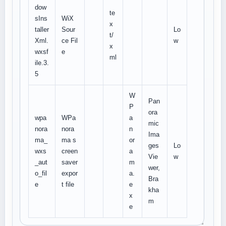
dow
te
sIns
WiX
x
taller
Sour
Lo
t/
Xml.
ce Fil
w
x
wxsf
e
ml
ile.3.
5
W
Pan
P
ora
wpa
WPa
a
mic
nora
nora
n
Ima
ma_
ma s
or
ges
Lo
wxs
creen
a
Vie
w
_aut
saver
m
wer,
o_fil
expor
a.
Bra
e
t file
e
kha
x
m
e