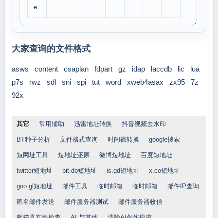
e
大家查询的文件格式
asws
content
csaplan
fdpart
gz
idap
laccdb
lic
lua
p7s
rwz
sdl
sni
spi
tut
word
xweb4asax
zx95
7z
92x
其它
常用辅助
迅雷地址转换
抖音视频去水印
BT种子分析
文件格式查询
时间戳转换
google搜索
短网址工具
短地址还原
微博短地址
百度短地址
twitter短地址
bit.do短地址
is.gd短地址
x.co短地址
goo.gl短地址
邮件工具
临时邮箱
临时邮箱
邮件IP查询
匿名邮件发送
邮件服务器测试
邮件服务器收信
邮箱真实性检查
AI 与其他
清除AI创作痕迹