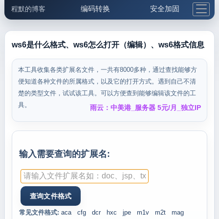
编码转换
安全加固
程默的博客
格式化与前端
网络工具
IP与域名
邮件工具
生活便民
更多工具
ws6是什么格式、ws6怎么打开（编辑）、ws6格式信息
5.1支付宝大红包
本工具收集各类扩展名文件，一共有8000多种，通过查找能够方
便知道各种文件的所属格式，以及它的打开方式。遇到自己不清
楚的类型文件，试试该工具。可以方便查到能够编辑该文件的工
具。
雨云：中美港_服务器 5元/月_独立IP
输入需要查询的扩展名:
常见文件格式:
aca
cfg
dcr
hxc
jpe
m1v
m2t
mag