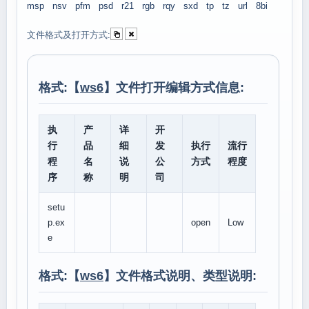
msp
nsv
pfm
psd
r21
rgb
rqy
sxd
tp
tz
url
8bi
文件格式及打开方式:
格式:【
ws6
】文件打开编辑方式信息:
执
产
详
开
行
品
细
发
执行
流行
程
名
说
公
方式
程度
序
称
明
司
setu
p.ex
open
Low
e
格式:【
ws6
】文件格式说明、类型说明: