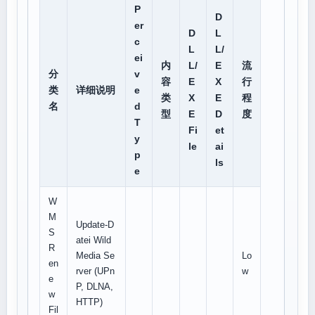
P
D
er
D
L
c
L
L/
ei
内
L/
E
流
分
v
容
E
X
行
类
详细说明
e
类
X
E
程
名
d
型
E
D
度
T
Fi
et
y
le
ai
p
ls
e
W
M
Update-D
S
atei Wild
R
Media Se
Lo
en
rver (UPn
w
e
P, DLNA,
w
HTTP)
Fil