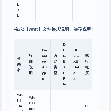
E
X
E
格式:【
whtt
】文件格式说明、类型说明:
D
Per
L
DL
详
cei
内
L/
L/E
流
分
细
ve
容
E
XE
行
类
说
d T
类
X
Det
程
名
明
yp
型
E
ail
度
e
Fi
s
le
Win
Win
HT
HTT
Tra
Hi
rack