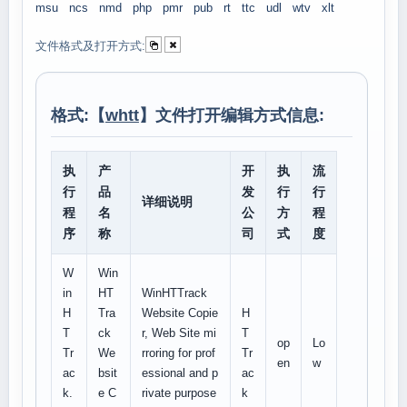
msu
ncs
nmd
php
pmr
pub
rt
ttc
udl
wtv
xlt
文件格式及打开方式:
格式:【
whtt
】文件打开编辑方式信息:
执
产
开
执
流
行
品
发
行
行
详细说明
程
名
公
方
程
序
称
司
式
度
W
Win
in
HT
WinHTTrack
H
Tra
Website Copie
H
T
ck
r, Web Site mi
T
op
Lo
Tr
We
rroring for prof
Tr
en
w
ac
bsit
essional and p
ac
k.
e C
rivate purpose
k