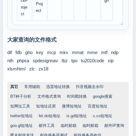
ckP
gh
Proj
roje
ect
ct
大家查询的文件格式
dif
fdb
gho
key
mcp
mkv
mmat
mme
mtf
ndp
nth
phpsa
spdesignnav
tbz
tpo
tu2010code
xip
xlsmhtml
zlc
zx18
其它
常用辅助
迅雷地址转换
抖音视频去水印
BT种子分析
文件格式查询
时间戳转换
google搜索
短网址工具
短地址还原
微博短地址
百度短地址
twitter短地址
bit.do短地址
is.gd短地址
x.co短地址
goo.gl短地址
邮件工具
临时邮箱
临时邮箱
邮件IP查询
匿名邮件发送
邮件服务器测试
邮件服务器收信