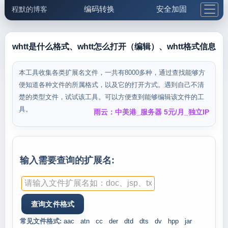
编码转换
安全加固
程默的博客
格式化与前端
网络工具
IP与域名
邮件工具
生活便民
更多工具
whtt是什么格式、whtt怎么打开（编辑）、whtt格式信息
5.1支付宝大红包
本工具收集各类扩展名文件，一共有8000多种，通过查找能够方
便知道各种文件的所属格式，以及它的打开方式。遇到自己不清
楚的类型文件，试试该工具。可以方便查到能够编辑该文件的工
具。
雨云：中美港_服务器 5元/月_独立IP
输入需要查询的扩展名:
常见文件格式:
aac
atn
cc
der
dtd
dts
dv
hpp
jar