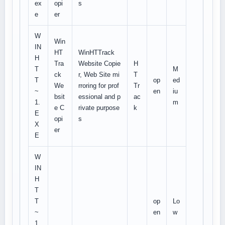
ex
opi
s
e
er
W
Win
IN
HT
WinHTTrack
H
Tra
Website Copie
H
T
M
ck
r, Web Site mi
T
T
op
ed
We
rroring for prof
Tr
~
en
iu
bsit
essional and p
ac
1.
m
e C
rivate purpose
k
E
opi
s
X
er
E
W
IN
H
T
T
op
Lo
~
en
w
1.